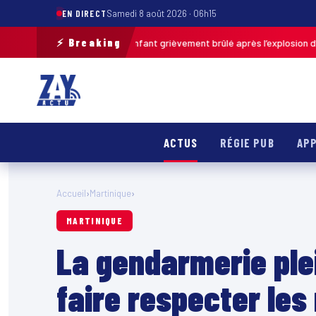
EN DIRECT
Samedi 8 août 2026 · 06h15
⚡ Breaking
Pas-de-Calais : un enfant grièvement brûlé après l’explosion d’une ball
ACTUS
RÉGIE PUB
APP
Accueil
›
Martinique
›
MARTINIQUE
La gendarmerie ple
faire respecter le