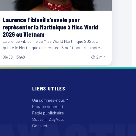
Laurence Fibleuil s’envole pour
représenter la Martinique à Miss World
2026 au Vietnam
Laurence Fibleuil, élue Miss World Martinique 2026, a
quitté la Martinique ce mercredi 5 août pour rejoindre
le…
06/08 · 13h48
⏱ 2 min
LIENS UTILES
Qui sommes-nous ?
Espace adhérent
Régie publicitaire
Soutenir ZayActu
Contact