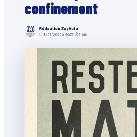
confinement
Rédaction ZayActu
18/03/2020 à 19h33
·
⏱ 1 min