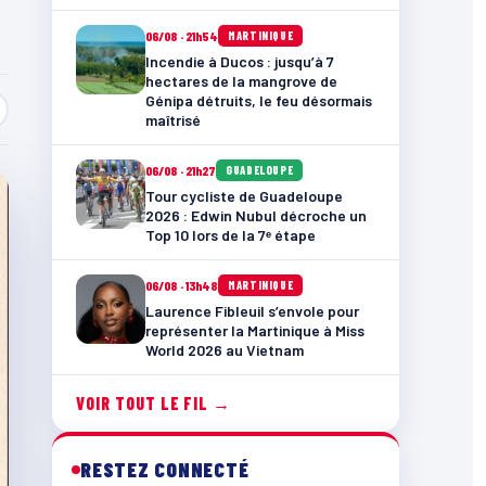
06/08 · 21h54
MARTINIQUE
Incendie à Ducos : jusqu’à 7
hectares de la mangrove de
Génipa détruits, le feu désormais
maîtrisé
06/08 · 21h27
GUADELOUPE
Tour cycliste de Guadeloupe
2026 : Edwin Nubul décroche un
Top 10 lors de la 7ᵉ étape
06/08 · 13h48
MARTINIQUE
Laurence Fibleuil s’envole pour
représenter la Martinique à Miss
World 2026 au Vietnam
VOIR TOUT LE FIL →
RESTEZ CONNECTÉ