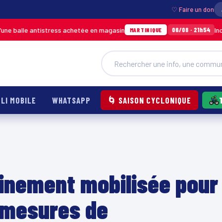
♡ Faire un don
e antistress achetée en magasin
Incendie à D
06/08 · 21h54
MARTINIQUE
LI MOBILE
WHATSAPP
🌀 SAISON CYCLONIQUE
inement mobilisée pour
s mesures de