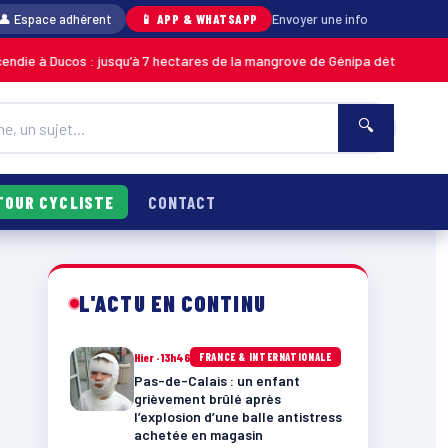
👤 Espace adhérent
📱 APP & WHATSAPP
Envoyer une info
ucos : jusqu’à 7 hectares de la mangrove de Génipa détruits, le feu désor
🔍
TOUR CYCLISTE
CONTACT
L'ACTU EN CONTINU
Hier · 13h46
FRANCE & INTERNATIONALE
Pas-de-Calais : un enfant
grièvement brûlé après
l’explosion d’une balle antistress
achetée en magasin