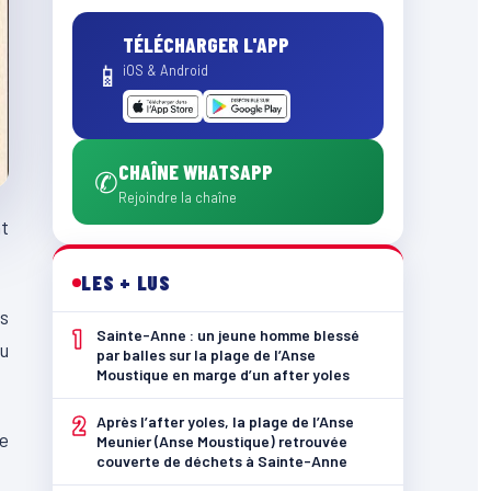
TÉLÉCHARGER L'APP
📱
iOS & Android
CHAÎNE WHATSAPP
✆
Rejoindre la chaîne
nt
LES + LUS
ns
1
Sainte-Anne : un jeune homme blessé
au
par balles sur la plage de l’Anse
Moustique en marge d’un after yoles
2
Après l’after yoles, la plage de l’Anse
re
Meunier (Anse Moustique) retrouvée
couverte de déchets à Sainte-Anne