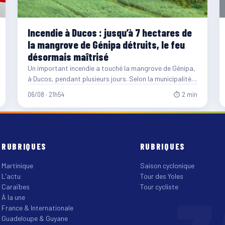
Incendie à Ducos : jusqu’à 7 hectares de
la mangrove de Génipa détruits, le feu
désormais maîtrisé
Un important incendie a touché la mangrove de Génipa,
à Ducos, pendant plusieurs jours. Selon la municipalité,
entre…
06/08 · 21h54
⏱ 2 min
RUBRIQUES
RUBRIQUES
Martinique
Saison cyclonique
L'actu
Tour des Yoles
Caraïbes
Tour cycliste
À la une
France & Internationale
Guadeloupe & Guyane