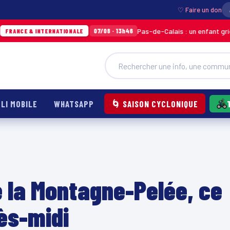
♡ Faire un don
Pas-de-Calais : un enfant grièvement brûlé ap
07/08 · 13h46
RNATIONALE
LI MOBILE
WHATSAPP
🌀 SAISON CYCLONIQUE
é la Montagne-Pelée, ce
ès-midi