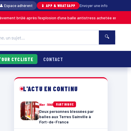
👤 Espace adhérent
📱 APP & WHATSAPP
Envoyer une info
rès l’explosion d’une balle antistress achetée en magasin
MARTINIQUE
🔍
TOUR CYCLISTE
CONTACT
L'ACTU EN CONTINU
Hier · 10h11
MARTINIQUE
Deux personnes blessées par
balles aux Terres Sainville à
Fort-de-France