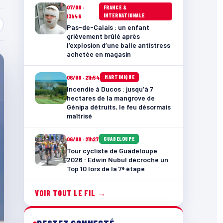
07/08 ·
FRANCE &
INTERNATIONALE
13h46
Pas-de-Calais : un enfant
grièvement brûlé après
l’explosion d’une balle antistress
achetée en magasin
06/08 · 21h54
MARTINIQUE
Incendie à Ducos : jusqu’à 7
hectares de la mangrove de
Génipa détruits, le feu désormais
maîtrisé
06/08 · 21h27
GUADELOUPE
Tour cycliste de Guadeloupe
2026 : Edwin Nubul décroche un
Top 10 lors de la 7ᵉ étape
VOIR TOUT LE FIL →