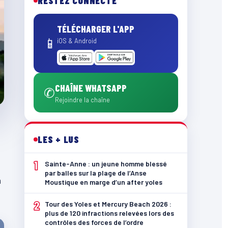
RESTEZ CONNECTÉ
TÉLÉCHARGER L'APP
📱
iOS & Android
CHAÎNE WHATSAPP
✆
Rejoindre la chaîne
LES + LUS
1
Sainte-Anne : un jeune homme blessé
par balles sur la plage de l’Anse
a
Moustique en marge d’un after yoles
2
Tour des Yoles et Mercury Beach 2026 :
plus de 120 infractions relevées lors des
contrôles des forces de l’ordre