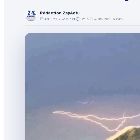
Rédaction ZayActu
14/09/2025 à 19h19
·
⏱ 1 min
·
14/09/2025 à 15h25