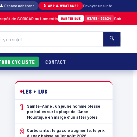
👤 Espace adhérent
📱 APP & WHATSAPP
Envoyer une info
SODICAR au Lamentin
Sainte-Anne : un jeune 
03/08 · 02h24
MARTINIQUE
🔍
TOUR CYCLISTE
CONTACT
LES + LUS
1
Sainte-Anne : un jeune homme blessé
par balles sur la plage de l’Anse
Moustique en marge d’un after yoles
2
Carburants : le gazole augmente, le prix
du gaz baisse au 1er août 2026