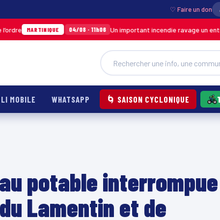
♡ Faire un don
Un important incendie ravage un entrepôt de 
04/08 · 11h06
ARTINIQUE
LI MOBILE
WHATSAPP
🌀 SAISON CYCLONIQUE
eau potable interrompue
 du Lamentin et de