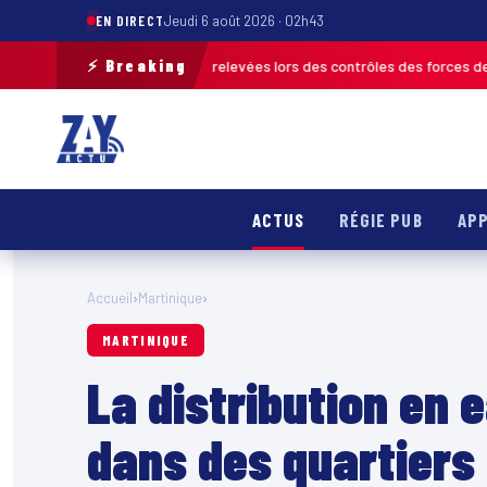
EN DIRECT
Jeudi 6 août 2026 · 02h43
⚡ Breaking
s de 120 infractions relevées lors des contrôles des forces de l’ordre
M
ACTUS
RÉGIE PUB
APP
Accueil
›
Martinique
›
MARTINIQUE
La distribution en 
dans des quartiers