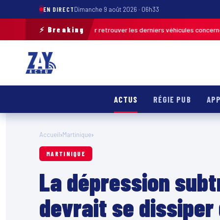
EN DIRECT
Dimanche 9 août 2026 · 06h33
⚡ Breaking
ation de terrain pour retrouver les derniers véhicules concernés
FRANCE
ACTUS
RÉGIE PUB
APP
Accueil
›
Martinique
›
MARTINIQUE
La dépression subt
devrait se dissiper