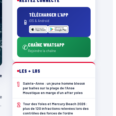
RESTEZ CONNECTÉ
TÉLÉCHARGER L'APP
📱
iOS & Android
CHAÎNE WHATSAPP
✆
Rejoindre la chaîne
LES + LUS
le
1
Sainte-Anne : un jeune homme blessé
par balles sur la plage de l’Anse
Moustique en marge d’un after yoles
te
2
Tour des Yoles et Mercury Beach 2026 :
.
plus de 120 infractions relevées lors des
contrôles des forces de l’ordre