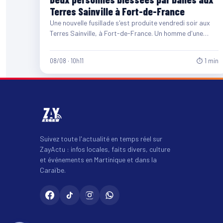
Terres Sainville à Fort-de-France
Une nouvelle fusillade s'est produite vendredi soir aux
Terres Sainville, à Fort-de-France. Un homme d'une
quarantaine d'années et…
08/08 · 10h11
⏱ 1 min
Suivez toute l'actualité en temps réel sur
ZayActu : infos locales, faits divers, culture
et événements en Martinique et dans la
Caraïbe.