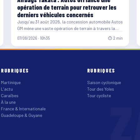
opération de terrain pour retrouver les
derniers véhicules concernés
Jusqu'au 31 août 2026, la concession automobile Autos
GM mène une vaste opération de terrain à travers la…
07/08/2026 · 10h35
⏱ 2 min
RUBRIQUES
RUBRIQUES
Martinique
Saison cyclonique
L'actu
Tour des Yoles
Z
Caraïbes
Tour cycliste
À la une
France & Internationale
Guadeloupe & Guyane