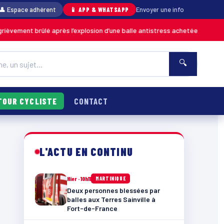
👤 Espace adhérent
📱 APP & WHATSAPP
Envoyer une info
brûlé après l’explosion d’une balle antistress achetée en magasin
MARTI
🔍
TOUR CYCLISTE
CONTACT
L'ACTU EN CONTINU
Hier · 10h11
MARTINIQUE
Deux personnes blessées par
balles aux Terres Sainville à
Fort-de-France