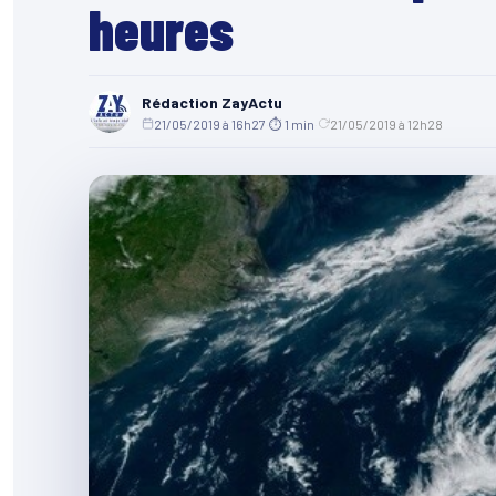
heures
Rédaction ZayActu
21/05/2019 à 16h27
·
⏱ 1 min
·
21/05/2019 à 12h28