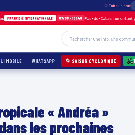
♡ Faire un don
Pas-de-Calais : un enfant grièvement 
07/08 · 13h46
 & INTERNATIONALE
LI MOBILE
WHATSAPP
🌀 SAISON CYCLONIQUE
ropicale « Andréa »
 dans les prochaines