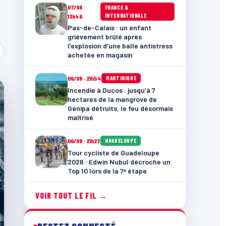
07/08 ·
FRANCE &
INTERNATIONALE
13h46
Pas-de-Calais : un enfant
grièvement brûlé après
l’explosion d’une balle antistress
achetée en magasin
06/08 · 21h54
MARTINIQUE
Incendie à Ducos : jusqu’à 7
hectares de la mangrove de
Génipa détruits, le feu désormais
maîtrisé
06/08 · 21h27
GUADELOUPE
Tour cycliste de Guadeloupe
2026 : Edwin Nubul décroche un
Top 10 lors de la 7ᵉ étape
VOIR TOUT LE FIL →