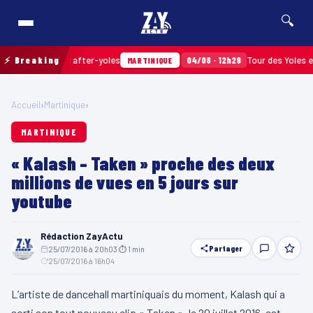
🔍
és après les after-yoles
⚡ Breaking
04/08 · 12h29
Tour des Yoles et Mer
MARTINIQUE
Accueil
›
Martinique
›
MARTINIQUE
« Kalash – Taken » proche des deux
millions de vues en 5 jours sur
youtube
Rédaction ZayActu
Partager
25/07/2016 à 20h03
·
⏱ 1 min
·
25/07/2016 à 16h04
L’artiste de dancehall martiniquais du moment, Kalash qui a
sorti son tout nouveau clip « Taken », le 20 juillet 2016, est