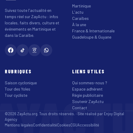
Martinique
Suivez toute l'actualité en
L'actu
temps réel sur ZayActu : infos
Caraïbes
locales, faits divers, culture et
À la une
événements en Martinique et
France & Internationale
dans la Caraïbe.
Guadeloupe & Guyane
RUBRIQUES
LIENS UTILES
Saison cyclonique
Qui sommes-nous ?
Tour des Yoles
Espace adhérent
AYACT
Tour cycliste
Régie publicitaire
Soutenir ZayActu
Contact
©2026 ZayActu.org. Tous droits réservés. · Site réalisé par
Enjoy Digital
Agency
Mentions légales
Confidentialité
Cookies
CGU
Accessibilité