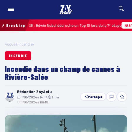
🔍
deloupe 2026 : Edwin Nubul décroche un Top 10 lors de la 7ᵉ étape
⚡ Breaking
MARTINIQU
Accueil
›
Incendie
›
INCENDIE
Incendie dans un champ de cannes à
Rivière-Salée
Rédaction ZayActu
Partager
11/05/2024 à 14h14
·
⏱ 1 min
·
11/05/2024 à 10h18