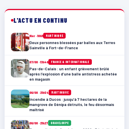
L'ACTU EN CONTINU
Hier · 10h11
MARTINIQUE
Deux personnes blessées par balles aux Terres
Sainville à Fort-de-France
07/08 · 13h46
FRANCE & INTERNATIONALE
Pas-de-Calais : un enfant grièvement brûlé
après l’explosion d’une balle antistress achetée
en magasin
06/08 · 21h54
MARTINIQUE
Incendie à Ducos : jusqu’à 7 hectares de la
mangrove de Génipa détruits, le feu désormais
maîtrisé
06/08 · 21h27
GUADELOUPE