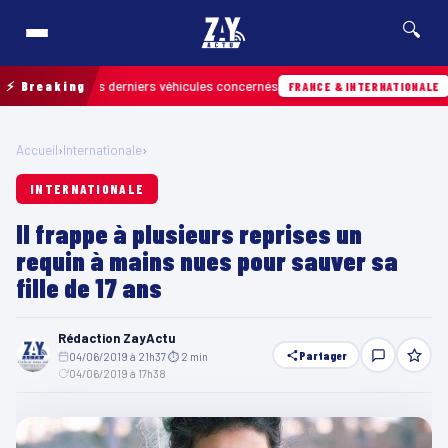
🔍
trouver les derniers véhicules concernés
⚡ Breaking
07/08
FRANCE & INTERNATIONALE
Accueil
›
Internationale
›
INTERNATIONALE
Il frappe à plusieurs reprises un
requin à mains nues pour sauver sa
fille de 17 ans
Rédaction ZayActu
Partager
04/06/2019 à 21h37
·
⏱ 2 min
·
04/06/2019 à 17h38