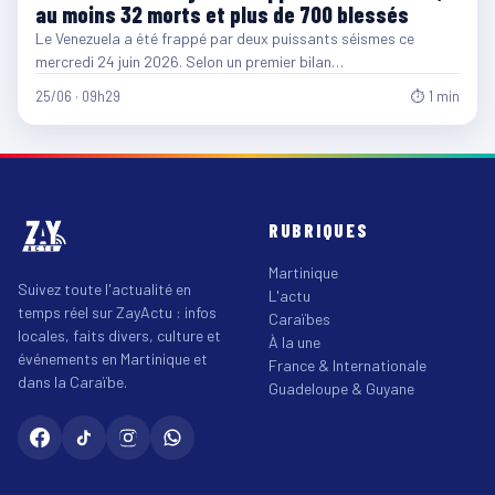
au moins 32 morts et plus de 700 blessés
Le Venezuela a été frappé par deux puissants séismes ce
mercredi 24 juin 2026. Selon un premier bilan…
25/06 · 09h29
⏱ 1 min
RUBRIQUES
Martinique
Suivez toute l'actualité en
L'actu
temps réel sur ZayActu : infos
Caraïbes
locales, faits divers, culture et
À la une
événements en Martinique et
France & Internationale
dans la Caraïbe.
Guadeloupe & Guyane