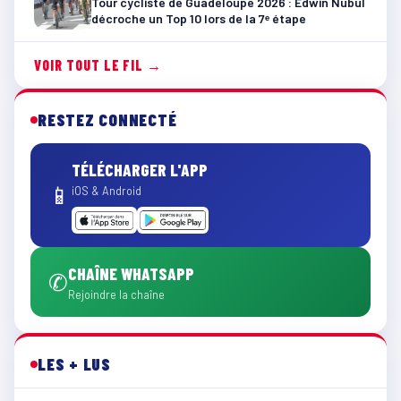
Tour cycliste de Guadeloupe 2026 : Edwin Nubul
décroche un Top 10 lors de la 7ᵉ étape
VOIR TOUT LE FIL →
RESTEZ CONNECTÉ
TÉLÉCHARGER L'APP
📱
iOS & Android
CHAÎNE WHATSAPP
✆
Rejoindre la chaîne
LES + LUS