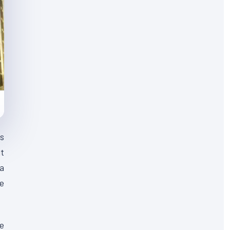
ns
it
la
te
de