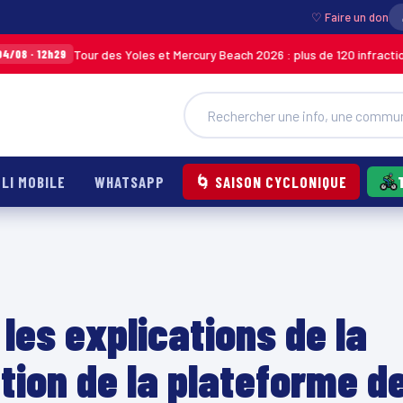
♡ Faire un don
Tour des Yoles et Mercury Beach 2026 : plus de 120 infractions relevées lo
LI MOBILE
WHATSAPP
🌀 SAISON CYCLONIQUE
les explications de la
tion de la plateforme d