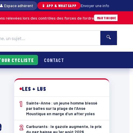
👤 Espace adhérent
📱 APP & WHATSAPP
Envoyer une info
rs des contrôles des forces de l’ordre
Un im
04/08 · 11h06
MARTINIQUE
🔍
TOUR CYCLISTE
CONTACT
LES + LUS
1
Sainte-Anne : un jeune homme blessé
par balles sur la plage de l’Anse
Moustique en marge d’un after yoles
e
2
Carburants : le gazole augmente, le prix
du gaz baisse au 1er août 2026