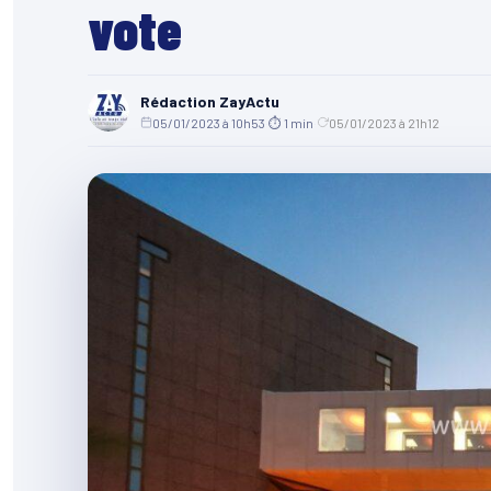
vote
Rédaction ZayActu
05/01/2023 à 10h53
·
⏱ 1 min
·
05/01/2023 à 21h12