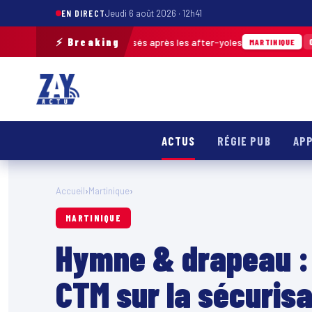
EN DIRECT
Jeudi 6 août 2026 · 12h41
⚡ Breaking
 de déchets ramassés après les after-yoles
04/08 · 12h29
MARTINIQUE
ACTUS
RÉGIE PUB
APP
Accueil
›
Martinique
›
MARTINIQUE
Hymne & drapeau : 
CTM sur la sécurisa