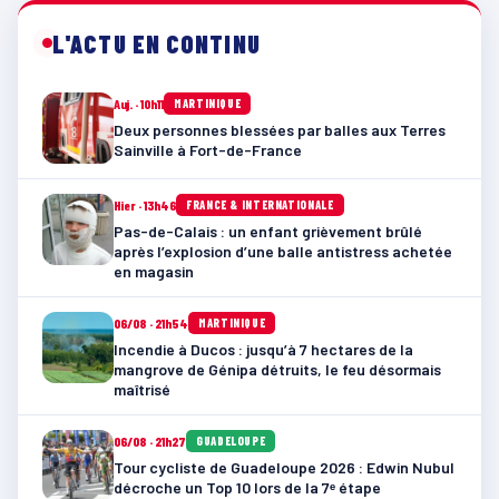
L'ACTU EN CONTINU
Auj. · 10h11
MARTINIQUE
Deux personnes blessées par balles aux Terres
Sainville à Fort-de-France
Hier · 13h46
FRANCE & INTERNATIONALE
Pas-de-Calais : un enfant grièvement brûlé
après l’explosion d’une balle antistress achetée
en magasin
06/08 · 21h54
MARTINIQUE
Incendie à Ducos : jusqu’à 7 hectares de la
mangrove de Génipa détruits, le feu désormais
maîtrisé
06/08 · 21h27
GUADELOUPE
Tour cycliste de Guadeloupe 2026 : Edwin Nubul
décroche un Top 10 lors de la 7ᵉ étape