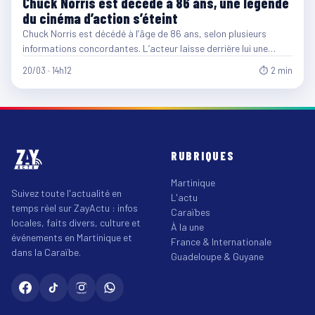
Chuck Norris est décédé à 86 ans, une légende
du cinéma d’action s’éteint
Chuck Norris est décédé à l’âge de 86 ans, selon plusieurs
informations concordantes. L’acteur laisse derrière lui une…
20/03 · 14h12
⏱ 2 min
RUBRIQUES
Martinique
Suivez toute l'actualité en
L'actu
temps réel sur ZayActu : infos
Caraïbes
locales, faits divers, culture et
À la une
événements en Martinique et
France & Internationale
dans la Caraïbe.
Guadeloupe & Guyane