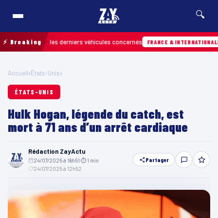
🔍
 retrouver les derniers véhicules concernés
⚡ Breaking
Hi
FRANCE & INTERNATIONALE
Accueil
›
États-Unis
›
ÉTATS-UNIS
Hulk Hogan, légende du catch, est
mort à 71 ans d’un arrêt cardiaque
Rédaction ZayActu
Partager
24/07/2025 à 16h51
·
⏱ 1 min
·
24/07/2025 à 12h52