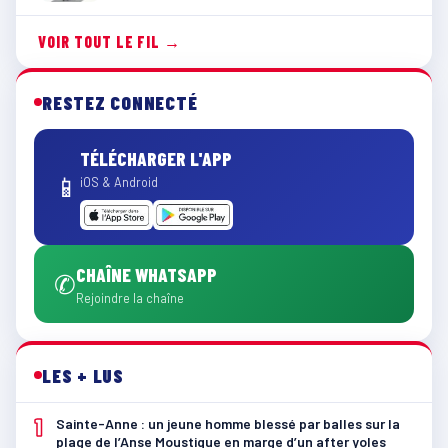
VOIR TOUT LE FIL →
RESTEZ CONNECTÉ
TÉLÉCHARGER L'APP
📱
iOS & Android
CHAÎNE WHATSAPP
✆
Rejoindre la chaîne
LES + LUS
1
Sainte-Anne : un jeune homme blessé par balles sur la
plage de l’Anse Moustique en marge d’un after yoles