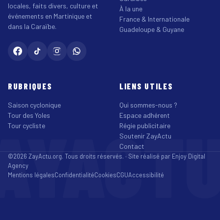
locales, faits divers, culture et
À la une
événements en Martinique et
France & Internationale
dans la Caraïbe.
Guadeloupe & Guyane
RUBRIQUES
LIENS UTILES
Saison cyclonique
Qui sommes-nous ?
Tour des Yoles
Espace adhérent
AYACT
Tour cycliste
Régie publicitaire
Soutenir ZayActu
Contact
©2026 ZayActu.org. Tous droits réservés. · Site réalisé par
Enjoy Digital
Agency
Mentions légales
Confidentialité
Cookies
CGU
Accessibilité