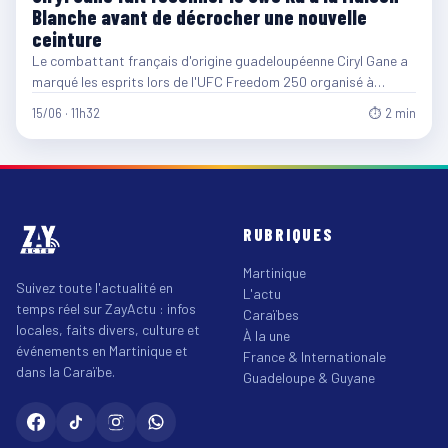
Blanche avant de décrocher une nouvelle
ceinture
Le combattant français d'origine guadeloupéenne Ciryl Gane a
marqué les esprits lors de l'UFC Freedom 250 organisé à…
15/06 · 11h32
⏱ 2 min
RUBRIQUES
Martinique
Suivez toute l'actualité en
L'actu
temps réel sur ZayActu : infos
Caraïbes
locales, faits divers, culture et
À la une
événements en Martinique et
France & Internationale
dans la Caraïbe.
Guadeloupe & Guyane