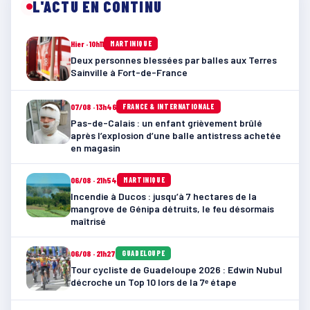
L'ACTU EN CONTINU
Hier · 10h11
MARTINIQUE
Deux personnes blessées par balles aux Terres
Sainville à Fort-de-France
07/08 · 13h46
FRANCE & INTERNATIONALE
Pas-de-Calais : un enfant grièvement brûlé
après l’explosion d’une balle antistress achetée
en magasin
06/08 · 21h54
MARTINIQUE
Incendie à Ducos : jusqu’à 7 hectares de la
mangrove de Génipa détruits, le feu désormais
maîtrisé
06/08 · 21h27
GUADELOUPE
Tour cycliste de Guadeloupe 2026 : Edwin Nubul
décroche un Top 10 lors de la 7ᵉ étape