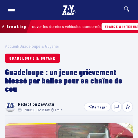
🔍
n pour retrouver les derniers véhicules concernés
⚡ Breaking
FRANCE & INTERNATIONAL
Accueil
›
Guadeloupe & Guyane
›
GUADELOUPE & GUYANE
Guadeloupe : un jeune grièvement
blessé par balles pour sa chaîne de
cou
Rédaction ZayActu
Partager
01/06/2019 à 15h19
·
⏱ 1 min