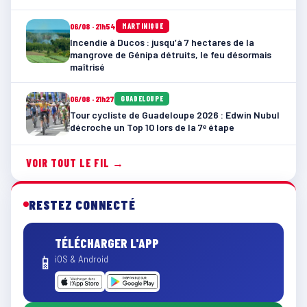
06/08 · 21h54
MARTINIQUE
Incendie à Ducos : jusqu’à 7 hectares de la
mangrove de Génipa détruits, le feu désormais
maîtrisé
06/08 · 21h27
GUADELOUPE
Tour cycliste de Guadeloupe 2026 : Edwin Nubul
décroche un Top 10 lors de la 7ᵉ étape
VOIR TOUT LE FIL →
RESTEZ CONNECTÉ
TÉLÉCHARGER L'APP
📱
iOS & Android