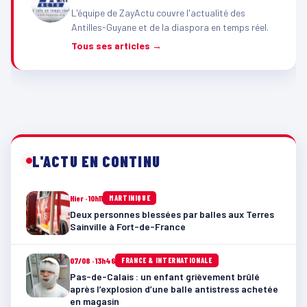
L'équipe de ZayActu couvre l'actualité des
Antilles-Guyane et de la diaspora en temps réel.
Tous ses articles →
L'ACTU EN CONTINU
Hier · 10h11
MARTINIQUE
Deux personnes blessées par balles aux Terres
Sainville à Fort-de-France
07/08 · 13h46
FRANCE & INTERNATIONALE
Pas-de-Calais : un enfant grièvement brûlé
après l’explosion d’une balle antistress achetée
en magasin