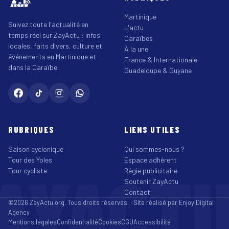
Martinique
Suivez toute l'actualité en
L'actu
temps réel sur ZayActu : infos
Caraïbes
locales, faits divers, culture et
À la une
événements en Martinique et
France & Internationale
dans la Caraïbe.
Guadeloupe & Guyane
RUBRIQUES
LIENS UTILES
Saison cyclonique
Qui sommes-nous ?
Tour des Yoles
Espace adhérent
AYACT
Tour cycliste
Régie publicitaire
Soutenir ZayActu
Contact
©2026 ZayActu.org. Tous droits réservés. · Site réalisé par
Enjoy Digital
Agency
Mentions légales
Confidentialité
Cookies
CGU
Accessibilité