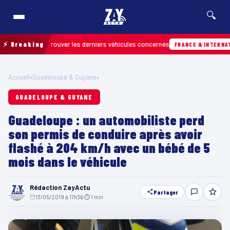
🔍
n pour retrouver les derniers véhicules concernés
⚡ Breaking
FRANCE & INTERNATIONAL
Accueil
›
Guadeloupe & Guyane
›
GUADELOUPE & GUYANE
Guadeloupe : un automobiliste perd
son permis de conduire après avoir
flashé à 204 km/h avec un bébé de 5
mois dans le véhicule
Rédaction ZayActu
Partager
13/05/2019 à 17h36
·
⏱ 1 min