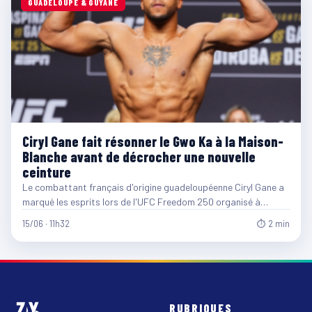
GUADELOUPE & GUYANE
Ciryl Gane fait résonner le Gwo Ka à la Maison-
Blanche avant de décrocher une nouvelle
ceinture
Le combattant français d'origine guadeloupéenne Ciryl Gane a
marqué les esprits lors de l'UFC Freedom 250 organisé à…
15/06 · 11h32
⏱ 2 min
RUBRIQUES