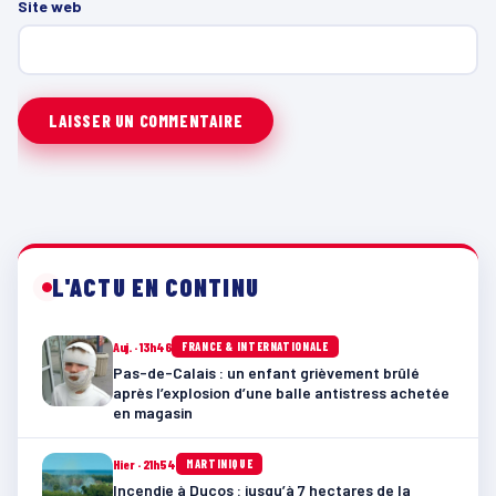
Site web
L'ACTU EN CONTINU
Auj. · 13h46
FRANCE & INTERNATIONALE
Pas-de-Calais : un enfant grièvement brûlé
après l’explosion d’une balle antistress achetée
en magasin
Hier · 21h54
MARTINIQUE
Incendie à Ducos : jusqu’à 7 hectares de la