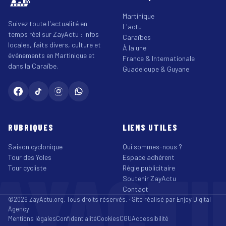
Martinique
Suivez toute l'actualité en
L'actu
temps réel sur ZayActu : infos
Caraïbes
locales, faits divers, culture et
À la une
événements en Martinique et
France & Internationale
dans la Caraïbe.
Guadeloupe & Guyane
RUBRIQUES
LIENS UTILES
Saison cyclonique
Qui sommes-nous ?
Tour des Yoles
Espace adhérent
AYACT
Tour cycliste
Régie publicitaire
Soutenir ZayActu
Contact
©2026 ZayActu.org. Tous droits réservés. · Site réalisé par
Enjoy Digital
Agency
Mentions légales
Confidentialité
Cookies
CGU
Accessibilité