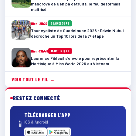
mangrove de Génipa détruits, le feu désormais
maîtrisé
Hier · 21h27
GUADELOUPE
Tour cycliste de Guadeloupe 2026 : Edwin Nubul
décroche un Top 10 lors de la 7ᵉ étape
Hier · 13h48
MARTINIQUE
Laurence Fibleuil s’envole pour représenter la
Martinique à Miss World 2026 au Vietnam
VOIR TOUT LE FIL →
RESTEZ CONNECTÉ
TÉLÉCHARGER L'APP
📱
iOS & Android