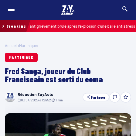
🔍
s : un enfant grièvement brûlé après l’explosion d’une balle antistress ache
⚡ Breaking
Accueil
›
Martinique
›
MARTINIQUE
Fred Sanga, joueur du Club
Franciscain est sorti du coma
Rédaction ZayActu
Partager
07/04/2023 à 12h52
·
⏱ 1 min