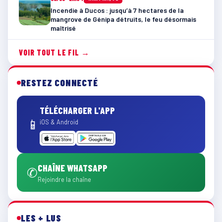
Incendie à Ducos : jusqu’à 7 hectares de la
mangrove de Génipa détruits, le feu désormais
maîtrisé
VOIR TOUT LE FIL →
RESTEZ CONNECTÉ
TÉLÉCHARGER L'APP
📱
iOS & Android
CHAÎNE WHATSAPP
✆
Rejoindre la chaîne
LES + LUS