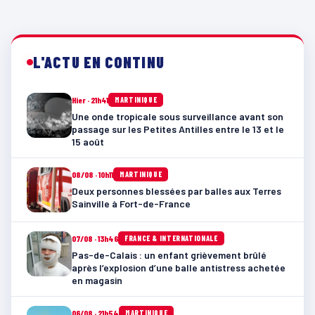
L'ACTU EN CONTINU
Hier · 21h41
MARTINIQUE
Une onde tropicale sous surveillance avant son
passage sur les Petites Antilles entre le 13 et le
15 août
08/08 · 10h11
MARTINIQUE
Deux personnes blessées par balles aux Terres
Sainville à Fort-de-France
07/08 · 13h46
FRANCE & INTERNATIONALE
Pas-de-Calais : un enfant grièvement brûlé
après l’explosion d’une balle antistress achetée
en magasin
06/08 · 21h54
MARTINIQUE