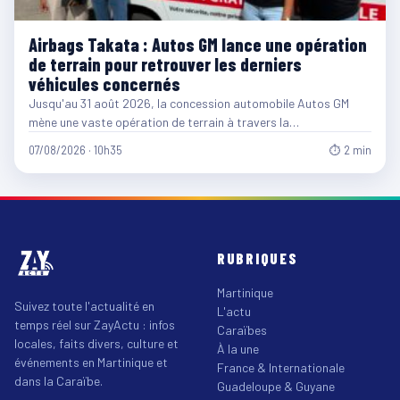
Airbags Takata : Autos GM lance une opération
de terrain pour retrouver les derniers
véhicules concernés
Jusqu'au 31 août 2026, la concession automobile Autos GM
mène une vaste opération de terrain à travers la…
07/08/2026 · 10h35
⏱ 2 min
RUBRIQUES
Martinique
Suivez toute l'actualité en
L'actu
temps réel sur ZayActu : infos
Caraïbes
locales, faits divers, culture et
À la une
événements en Martinique et
France & Internationale
dans la Caraïbe.
Guadeloupe & Guyane