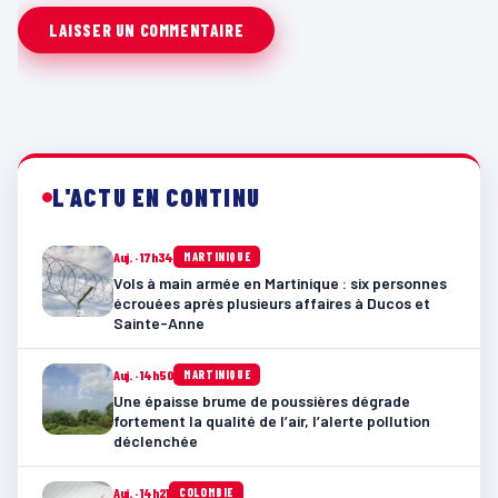
L'ACTU EN CONTINU
Auj. · 17h34
MARTINIQUE
Vols à main armée en Martinique : six personnes
écrouées après plusieurs affaires à Ducos et
Sainte-Anne
Auj. · 14h50
MARTINIQUE
Une épaisse brume de poussières dégrade
fortement la qualité de l’air, l’alerte pollution
déclenchée
Auj. · 14h21
COLOMBIE