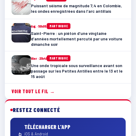
Puissant séisme de magnitude 7,4 en Colombie,
les ondes enregistrées dans l’arc antillais
Auj. · 10h05
MARTINIQUE
Saint-Pierre : un piéton d’une vingtaine
d’années mortellement percuté par une voiture
dimanche soir
Hier · 21h41
MARTINIQUE
Une onde tropicale sous surveillance avant son
passage sur les Petites Antilles entre le 13 et le
15 août
VOIR TOUT LE FIL →
RESTEZ CONNECTÉ
TÉLÉCHARGER L'APP
📱
iOS & Android