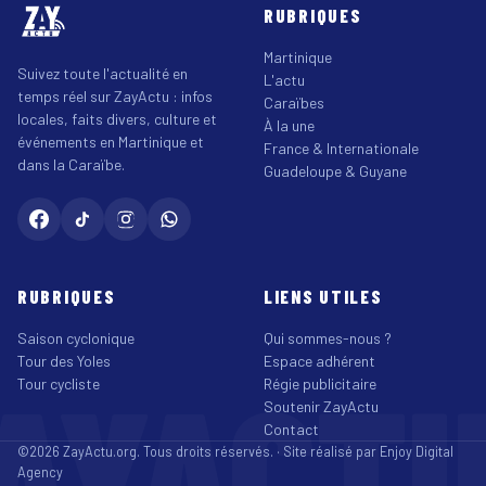
RUBRIQUES
Martinique
Suivez toute l'actualité en
L'actu
temps réel sur ZayActu : infos
Caraïbes
locales, faits divers, culture et
À la une
événements en Martinique et
France & Internationale
dans la Caraïbe.
Guadeloupe & Guyane
RUBRIQUES
LIENS UTILES
Saison cyclonique
Qui sommes-nous ?
Tour des Yoles
Espace adhérent
AYACT
Tour cycliste
Régie publicitaire
Soutenir ZayActu
Contact
©2026 ZayActu.org. Tous droits réservés. · Site réalisé par
Enjoy Digital
Agency