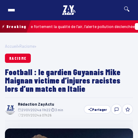
🔍
grade fortement la qualité de l’air, l’alerte pollution déclenchée
⚡ Breaking
COLOMBIE
Accueil
›
Racisme
›
RACISME
Football : le gardien Guyanais Mike
Maignan victime d’injures racistes
lors d’un match en Italie
Rédaction ZayActu
Partager
21/01/2024 à 11h22
·
⏱ 3 min
·
21/01/2024 à 07h26