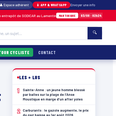
👤 Espace adhérent
📱 APP & WHATSAPP
Envoyer une info
de SODICAR au Lamentin
Sainte-Anne : un jeu
03/08 · 02h24
MARTINIQUE
🔍
TOUR CYCLISTE
CONTACT
LES + LUS
1
Sainte-Anne : un jeune homme blessé
t
par balles sur la plage de l’Anse
Moustique en marge d’un after yoles
2
Carburants : le gazole augmente, le prix
du gaz baisse au 1er août 2026