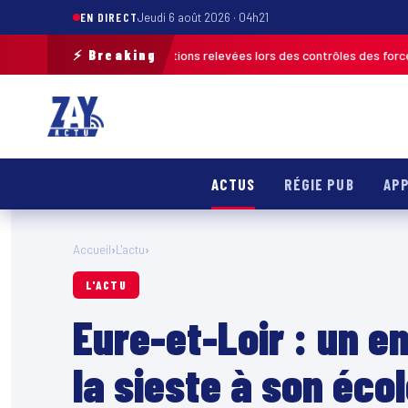
EN DIRECT
Jeudi 6 août 2026 · 04h21
⚡ Breaking
plus de 120 infractions relevées lors des contrôles des forces de l’ordre
ACTUS
RÉGIE PUB
APP
Accueil
›
L'actu
›
L'ACTU
Eure-et-Loir : un en
la sieste à son écol