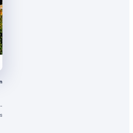
n
e-
es