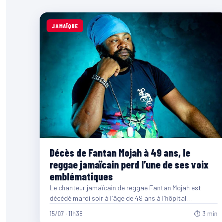
JAMAÏQUE
Décès de Fantan Mojah à 49 ans, le
reggae jamaïcain perd l’une de ses voix
emblématiques
Le chanteur jamaïcain de reggae Fantan Mojah est
décédé mardi soir à l'âge de 49 ans à l'hôpital…
15/07 · 11h38
⏱ 3 min