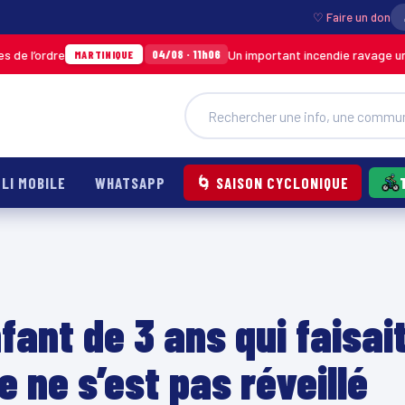
♡ Faire un don
Un important incendie ravage un entrepôt 
04/08 · 11h06
MARTINIQUE
LI MOBILE
WHATSAPP
🌀 SAISON CYCLONIQUE
fant de 3 ans qui faisai
e ne s’est pas réveillé