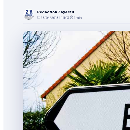
Rédaction ZayActu
28/04/2018 à 14h13
·
⏱ 1 min