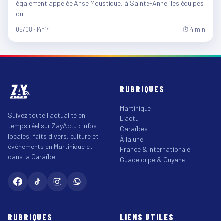
également appelée Anse Moustique, à Sainte-Anne, les équipes
du…
05/08 · 14h14
⏱ 4 min
RUBRIQUES
Martinique
Suivez toute l'actualité en
L'actu
temps réel sur ZayActu : infos
Caraïbes
locales, faits divers, culture et
À la une
événements en Martinique et
France & Internationale
dans la Caraïbe.
Guadeloupe & Guyane
RUBRIQUES
LIENS UTILES