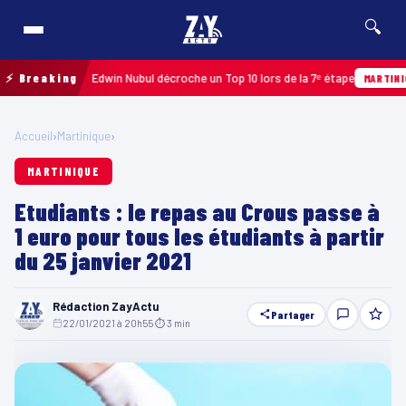
🔍
pe 2026 : Edwin Nubul décroche un Top 10 lors de la 7ᵉ étape
⚡ Breaking
MARTINIQUE
Accueil
›
Martinique
›
MARTINIQUE
Etudiants : le repas au Crous passe à
1 euro pour tous les étudiants à partir
du 25 janvier 2021
Rédaction ZayActu
Partager
22/01/2021 à 20h55
·
⏱ 3 min