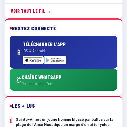
VOIR TOUT LE FIL →
RESTEZ CONNECTÉ
TÉLÉCHARGER L'APP
📱
iOS & Android
CHAÎNE WHATSAPP
✆
Rejoindre la chaîne
LES + LUS
1
Sainte-Anne : un jeune homme blessé par balles sur la
plage de l’Anse Moustique en marge d’un after yoles