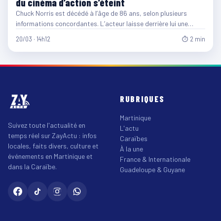
du cinéma d’action s’éteint
Chuck Norris est décédé à l’âge de 86 ans, selon plusieurs
informations concordantes. L’acteur laisse derrière lui une…
20/03 · 14h12
⏱ 2 min
RUBRIQUES
Martinique
Suivez toute l'actualité en
L'actu
temps réel sur ZayActu : infos
Caraïbes
locales, faits divers, culture et
À la une
événements en Martinique et
France & Internationale
dans la Caraïbe.
Guadeloupe & Guyane