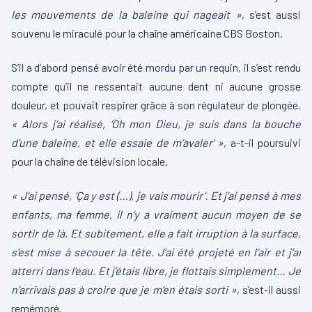
les mouvements de la baleine qui nageait »
, s’est aussi
souvenu le miraculé pour la chaîne américaine CBS Boston.
S’il a d’abord pensé avoir été mordu par un requin, il s’est rendu
compte qu’il ne ressentait aucune dent ni aucune grosse
douleur, et pouvait respirer grâce à son régulateur de plongée.
« Alors j’ai réalisé, ‘Oh mon Dieu, je suis dans la bouche
d’une baleine, et elle essaie de m’avaler' »
, a-t-il poursuivi
pour la chaîne de télévision locale.
« J’ai pensé, ‘Ça y est (…), je vais mourir’. Et j’ai pensé à mes
enfants, ma femme, il n’y a vraiment aucun moyen de se
sortir de là. Et subitement, elle a fait irruption à la surface,
s’est mise à secouer la tête. J’ai été projeté en l’air et j’ai
atterri dans l’eau. Et j’étais libre, je flottais simplement… Je
n’arrivais pas à croire que je m’en étais sorti »
, s’est-il aussi
remémoré.