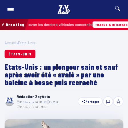
🔍
 pour retrouver les derniers véhicules concernés
⚡ Breaking
FRANCE & INTERNATIONALE
Accueil
›
États-Unis
›
ÉTATS-UNIS
Etats-Unis : un plongeur sain et sauf
après avoir été « avalé » par une
baleine à bosse puis recraché
Rédaction ZayActu
Partager
13/06/2021 à 11h56
·
⏱ 2 min
·
13/06/2021 à 07h59