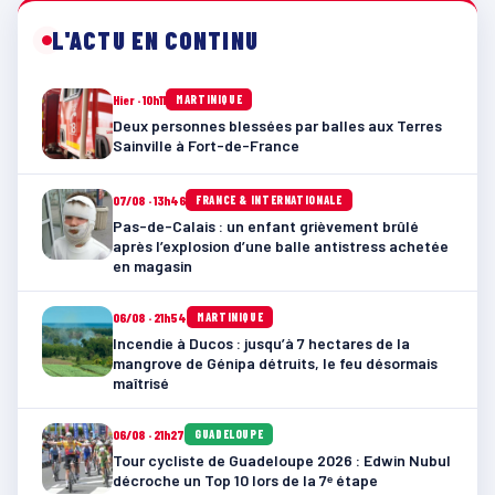
L'ACTU EN CONTINU
Hier · 10h11
MARTINIQUE
Deux personnes blessées par balles aux Terres
Sainville à Fort-de-France
07/08 · 13h46
FRANCE & INTERNATIONALE
Pas-de-Calais : un enfant grièvement brûlé
après l’explosion d’une balle antistress achetée
en magasin
06/08 · 21h54
MARTINIQUE
Incendie à Ducos : jusqu’à 7 hectares de la
mangrove de Génipa détruits, le feu désormais
maîtrisé
06/08 · 21h27
GUADELOUPE
Tour cycliste de Guadeloupe 2026 : Edwin Nubul
décroche un Top 10 lors de la 7ᵉ étape