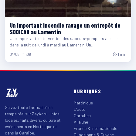
Un important incendie ravage un entrepôt de
SODICAR au Lamentin
Une importante intervention des sapeurs-pompiers a eu lieu
dans la nuit de lundi à mardi au Lamentin. Un…
04/08 · 11h06
⏱ 1 min
RUBRIQUES
Martinique
Suivez toute l'actualité en
L'actu
temps réel sur ZayActu : infos
Caraïbes
locales, faits divers, culture et
À la une
événements en Martinique et
France & Internationale
dans la Caraïbe.
Guadeloupe & Guyane