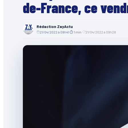
de-France, ce vend
Rédaction ZayActu
21/04/2022 à 09h41
·
⏱ 1 min
·
21/04/2022 à 09h28