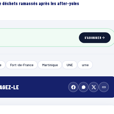
de déchets ramassés après les after-yoles
S'ABONNER
e
Fort-de-France
Martinique
UNE
urne
TAGEZ-LE