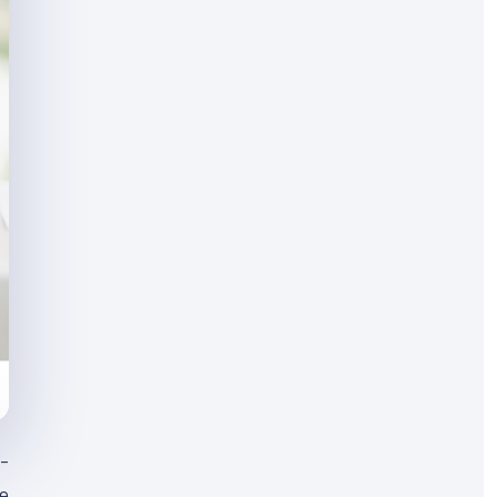
e-
le