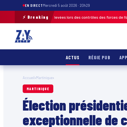
EN DIRECT
Mercredi 5 août 2026 · 20h29
⚡ Breaking
0 infractions relevées lors des contrôles des forces de l’ordre
MARTINIQ
ACTUS
RÉGIE PUB
APP
Accueil
›
Martinique
›
MARTINIQUE
Élection présidenti
exceptionnelle de c