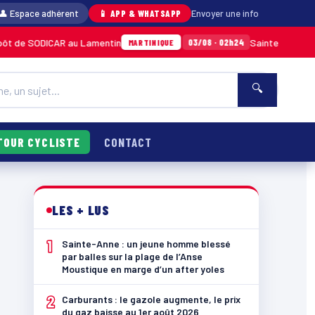
👤 Espace adhérent
📱 APP & WHATSAPP
Envoyer une info
 au Lamentin
Sainte-Anne : un jeune homme b
03/08 · 02h24
MARTINIQUE
🔍
TOUR CYCLISTE
CONTACT
LES + LUS
1
Sainte-Anne : un jeune homme blessé
par balles sur la plage de l’Anse
Moustique en marge d’un after yoles
2
Carburants : le gazole augmente, le prix
du gaz baisse au 1er août 2026