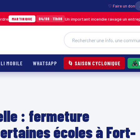
♡ Faire un don
Un important incendie ravage un entrepôt de SODICAR
04/08 · 11h06
UE
LI MOBILE
WHATSAPP
🌀 SAISON CYCLONIQUE
elle : fermeture
ertaines écoles à Fort-