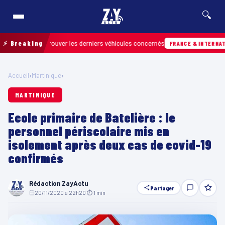
🔍
 pour retrouver les derniers véhicules concernés
⚡ Breaking
FRANCE & INTERNATIONALE
Accueil
›
Martinique
›
MARTINIQUE
Ecole primaire de Batelière : le
personnel périscolaire mis en
isolement après deux cas de covid-19
confirmés
Rédaction ZayActu
Partager
20/11/2020 à 22h20
·
⏱ 1 min