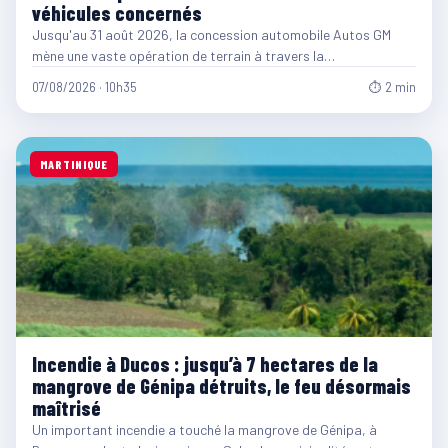
véhicules concernés
Jusqu'au 31 août 2026, la concession automobile Autos GM
mène une vaste opération de terrain à travers la…
07/08/2026 · 10h35
⏱ 2 min
MARTINIQUE
Incendie à Ducos : jusqu’à 7 hectares de la
mangrove de Génipa détruits, le feu désormais
maîtrisé
Un important incendie a touché la mangrove de Génipa, à