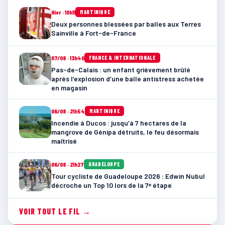
Hier · 10h11
MARTINIQUE
Deux personnes blessées par balles aux Terres
Sainville à Fort-de-France
07/08 · 13h46
FRANCE & INTERNATIONALE
Pas-de-Calais : un enfant grièvement brûlé
après l’explosion d’une balle antistress achetée
en magasin
06/08 · 21h54
MARTINIQUE
Incendie à Ducos : jusqu’à 7 hectares de la
mangrove de Génipa détruits, le feu désormais
maîtrisé
06/08 · 21h27
GUADELOUPE
Tour cycliste de Guadeloupe 2026 : Edwin Nubul
décroche un Top 10 lors de la 7ᵉ étape
VOIR TOUT LE FIL →