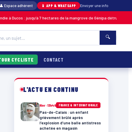
👤 Espace adhérent
📱 APP & WHATSAPP
Envoyer une info
: jusqu’à 7 hectares de la mangrove de Génipa détruits, le feu désormais 
🔍
TOUR CYCLISTE
CONTACT
L'ACTU EN CONTINU
Hier · 13h46
FRANCE & INTERNATIONALE
Pas-de-Calais : un enfant
grièvement brûlé après
l’explosion d’une balle antistress
achetée en magasin