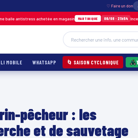
♡ Faire un don
istress achetée en magasin
Incendie à Ducos 
06/08 · 21h54
MARTINIQUE
LI MOBILE
WHATSAPP
🌀 SAISON CYCLONIQUE
rin-pêcheur : les
erche et de sauvetage