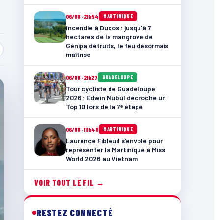
06/08 · 21h54
MARTINIQUE
Incendie à Ducos : jusqu’à 7
hectares de la mangrove de
Génipa détruits, le feu désormais
maîtrisé
06/08 · 21h27
GUADELOUPE
Tour cycliste de Guadeloupe
2026 : Edwin Nubul décroche un
Top 10 lors de la 7ᵉ étape
06/08 · 13h48
MARTINIQUE
Laurence Fibleuil s’envole pour
représenter la Martinique à Miss
World 2026 au Vietnam
VOIR TOUT LE FIL →
RESTEZ CONNECTÉ