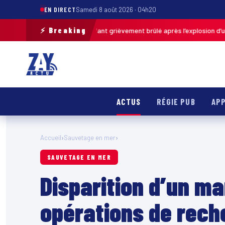
EN DIRECT
Samedi 8 août 2026 · 04h20
⚡ Breaking
de-Calais : un enfant grièvement brûlé après l’explosion d’une balle ant
ACTUS
RÉGIE PUB
APP
Accueil
›
Sauvetage en mer
›
SAUVETAGE EN MER
Disparition d’un ma
opérations de rech