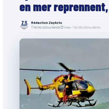
en mer reprennent
Rédaction ZayActu
19/05/2024 à 09h58
·
⏱ 1 min
·
20/05/2024 à 08h24