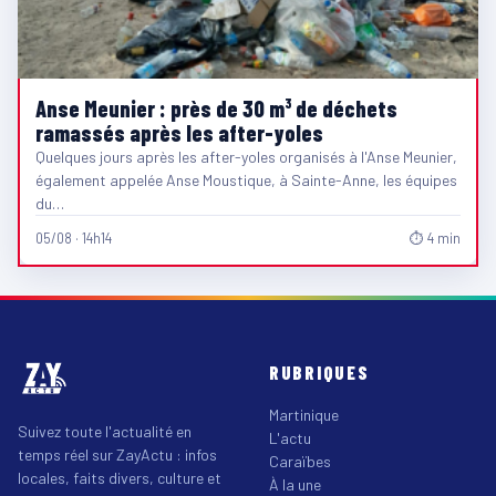
Anse Meunier : près de 30 m³ de déchets
ramassés après les after-yoles
Quelques jours après les after-yoles organisés à l'Anse Meunier,
également appelée Anse Moustique, à Sainte-Anne, les équipes
du…
05/08 · 14h14
⏱ 4 min
RUBRIQUES
Martinique
Suivez toute l'actualité en
L'actu
temps réel sur ZayActu : infos
Caraïbes
locales, faits divers, culture et
À la une