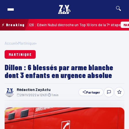
🔍
uadeloupe 2026 : Edwin Nubul décroche un Top 10 lors de la 7ᵉ étape
⚡ Breaking
MARTINI
Accueil
›
Martinique
›
MARTINIQUE
Dillon : 6 blessés par arme blanche
dont 3 enfants en urgence absolue
Rédaction ZayActu
Partager
29/11/2022 à 12h31
·
⏱ 1 min