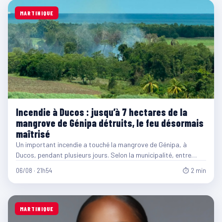
MARTINIQUE
Incendie à Ducos : jusqu’à 7 hectares de la
mangrove de Génipa détruits, le feu désormais
maîtrisé
Un important incendie a touché la mangrove de Génipa, à
Ducos, pendant plusieurs jours. Selon la municipalité, entre…
06/08 · 21h54
⏱ 2 min
MARTINIQUE