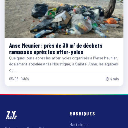
Anse Meunier : près de 30 m³ de déchets
ramassés après les after-yoles
Quelques jours après les after-yoles organisés à l'Anse Meunier,
également appelée Anse Moustique, à Sainte-Anne, les équipes
du…
05/08 · 14h14
⏱ 4 min
RUBRIQUES
Martinique