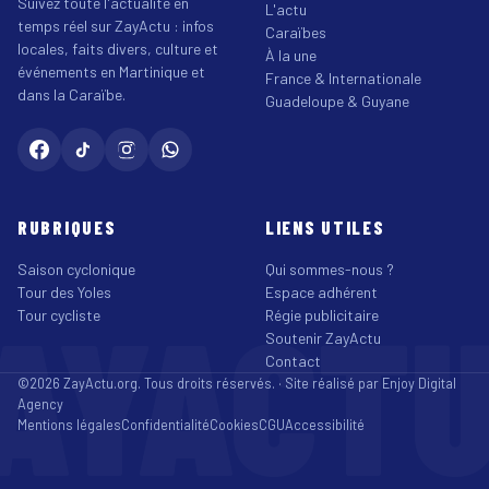
Suivez toute l'actualité en
L'actu
temps réel sur ZayActu : infos
Caraïbes
locales, faits divers, culture et
À la une
événements en Martinique et
France & Internationale
dans la Caraïbe.
Guadeloupe & Guyane
RUBRIQUES
LIENS UTILES
Saison cyclonique
Qui sommes-nous ?
Tour des Yoles
Espace adhérent
AYACT
Tour cycliste
Régie publicitaire
Soutenir ZayActu
Contact
©2026 ZayActu.org. Tous droits réservés. · Site réalisé par
Enjoy Digital
Agency
Mentions légales
Confidentialité
Cookies
CGU
Accessibilité