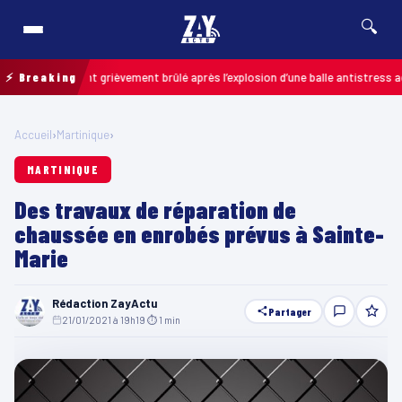
🔍
: un enfant grièvement brûlé après l’explosion d’une balle antistress acheté
⚡ Breaking
Accueil
›
Martinique
›
MARTINIQUE
Des travaux de réparation de
chaussée en enrobés prévus à Sainte-
Marie
Rédaction ZayActu
Partager
21/01/2021 à 19h19
·
⏱ 1 min