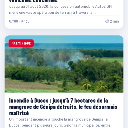
Jusqu'au 31 août 2026, la concession automobile Autos GM
mène une vaste opération de terrain à travers la…
07/08 · 14h36
⏱ 2 min
MARTINIQUE
Incendie à Ducos : jusqu’à 7 hectares de la
mangrove de Génipa détruits, le feu désormais
maîtrisé
Un important incendie a touché la mangrove de Génipa, à
Ducos, pendant plusieurs jours. Selon la municipalité, entre…