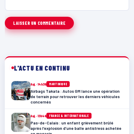
L'ACTU EN CONTINU
Auj. · 14h36
MARTINIQUE
Airbags Takata : Autos GM lance une opération
de terrain pour retrouver les derniers véhicules
concernés
Auj. · 13h46
FRANCE & INTERNATIONALE
Pas-de-Calais : un enfant grièvement brûlé
après l’explosion d’une balle antistress achetée
en magasin