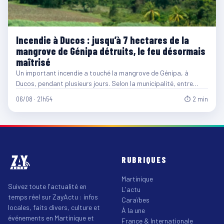
Incendie à Ducos : jusqu’à 7 hectares de la
mangrove de Génipa détruits, le feu désormais
maîtrisé
Un important incendie a touché la mangrove de Génipa, à
Ducos, pendant plusieurs jours. Selon la municipalité, entre…
06/08 · 21h54
⏱ 2 min
RUBRIQUES
Martinique
Suivez toute l'actualité en
L'actu
temps réel sur ZayActu : infos
Caraïbes
locales, faits divers, culture et
À la une
événements en Martinique et
France & Internationale