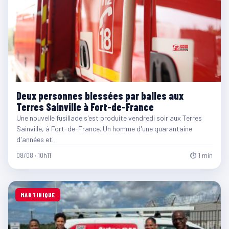
Deux personnes blessées par balles aux
Terres Sainville à Fort-de-France
Une nouvelle fusillade s'est produite vendredi soir aux Terres
Sainville, à Fort-de-France. Un homme d'une quarantaine
d'années et…
08/08 · 10h11
⏱ 1 min
MARTINIQUE