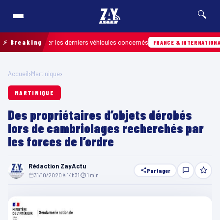
🔍
r retrouver les derniers véhicules concernés
⚡ Breaking
H
FRANCE & INTERNATIONALE
Accueil
›
Martinique
›
MARTINIQUE
Des propriétaires d’objets dérobés
lors de cambriolages recherchés par
les forces de l’ordre
Rédaction ZayActu
Partager
31/10/2020 à 14h31
·
⏱ 1 min