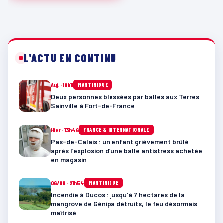
L'ACTU EN CONTINU
Auj. · 10h11
MARTINIQUE
Deux personnes blessées par balles aux Terres
Sainville à Fort-de-France
Hier · 13h46
FRANCE & INTERNATIONALE
Pas-de-Calais : un enfant grièvement brûlé
après l’explosion d’une balle antistress achetée
en magasin
06/08 · 21h54
MARTINIQUE
Incendie à Ducos : jusqu’à 7 hectares de la
mangrove de Génipa détruits, le feu désormais
maîtrisé