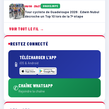
06/08 · 21h27
GUADELOUPE
Tour cycliste de Guadeloupe 2026 : Edwin Nubul
décroche un Top 10 lors de la 7ᵉ étape
VOIR TOUT LE FIL →
RESTEZ CONNECTÉ
TÉLÉCHARGER L'APP
📱
iOS & Android
CHAÎNE WHATSAPP
✆
Rejoindre la chaîne