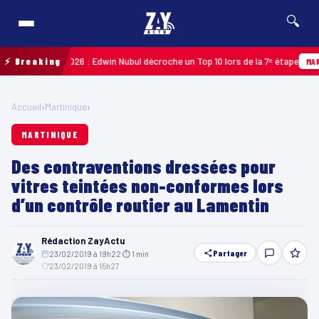
🔍
uadeloupe 2026 : Edwin Nubul décroche un Top 10 lors de la 7ᵉ étape
⚡ Breaking
MARTINI
Accueil
›
Martinique
›
MARTINIQUE
Des contraventions dressées pour
vitres teintées non-conformes lors
d’un contrôle routier au Lamentin
Rédaction ZayActu
Partager
23/02/2019 à 19h22
·
⏱ 1 min
·
23/02/2019 à 15h27