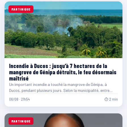
MARTINIQUE
Incendie à Ducos : jusqu’à 7 hectares de la
mangrove de Génipa détruits, le feu désormais
maîtrisé
Un important incendie a touché la mangrove de Génipa, à
Ducos, pendant plusieurs jours. Selon la municipalité, entre…
06/08 · 21h54
⏱ 2 min
MARTINIQUE