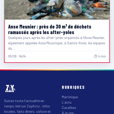
Anse Meunier : près de 30 m³ de déchets
ramassés après les after-yoles
Quelques jours après les after-yoles organisés à l'Anse Meunier,
également appelée Anse Moustique, à Sainte-Anne, les équipes
du…
05/08 · 14h14
⏱ 4 min
RUBRIQUES
Martinique
Suivez toute l'actualité en
L'actu
temps réel sur ZayActu : infos
Caraïbes
locales, faits divers, culture et
À la une