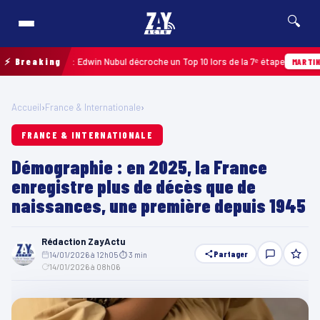
🔍
oupe 2026 : Edwin Nubul décroche un Top 10 lors de la 7ᵉ étape
⚡ Breaking
MARTINIQUE
Accueil
›
France & Internationale
›
FRANCE & INTERNATIONALE
Démographie : en 2025, la France
enregistre plus de décès que de
naissances, une première depuis 1945
Rédaction ZayActu
Partager
14/01/2026 à 12h05
·
⏱ 3 min
·
14/01/2026 à 08h06