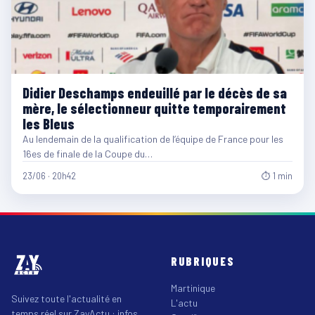
Didier Deschamps endeuillé par le décès de sa
mère, le sélectionneur quitte temporairement
les Bleus
Au lendemain de la qualification de l’équipe de France pour les
16es de finale de la Coupe du…
23/06 · 20h42
⏱ 1 min
RUBRIQUES
Martinique
Suivez toute l'actualité en
L'actu
temps réel sur ZayActu : infos