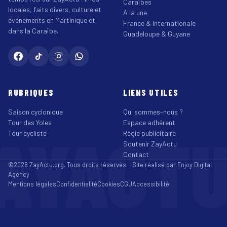
Caraïbes
locales, faits divers, culture et
À la une
événements en Martinique et
France & Internationale
dans la Caraïbe.
Guadeloupe & Guyane
RUBRIQUES
LIENS UTILES
Saison cyclonique
Qui sommes-nous ?
Tour des Yoles
Espace adhérent
AYACT
Tour cycliste
Régie publicitaire
Soutenir ZayActu
Contact
©2026 ZayActu.org. Tous droits réservés. · Site réalisé par
Enjoy Digital
Agency
Mentions légales
Confidentialité
Cookies
CGU
Accessibilité