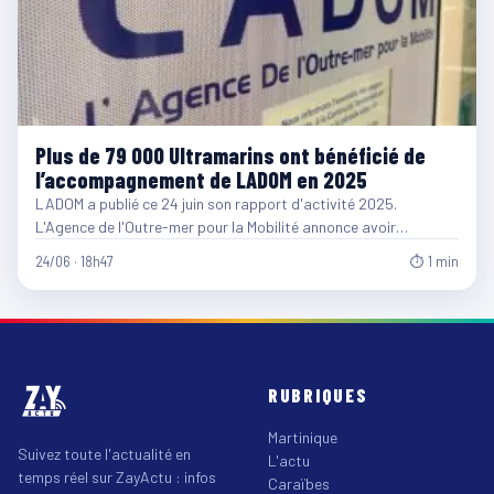
Plus de 79 000 Ultramarins ont bénéficié de
l’accompagnement de LADOM en 2025
LADOM a publié ce 24 juin son rapport d'activité 2025.
L'Agence de l'Outre-mer pour la Mobilité annonce avoir…
24/06 · 18h47
⏱ 1 min
RUBRIQUES
Martinique
Suivez toute l'actualité en
L'actu
temps réel sur ZayActu : infos
Caraïbes