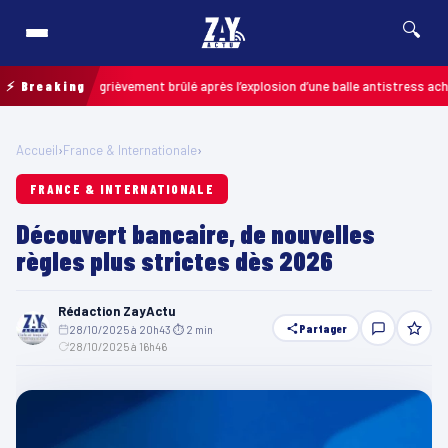
🔍
n enfant grièvement brûlé après l’explosion d’une balle antistress achetée e
⚡ Breaking
Accueil
›
France & Internationale
›
FRANCE & INTERNATIONALE
Découvert bancaire, de nouvelles
règles plus strictes dès 2026
Rédaction ZayActu
Partager
28/10/2025 à 20h43
·
⏱ 2 min
·
28/10/2025 à 16h46