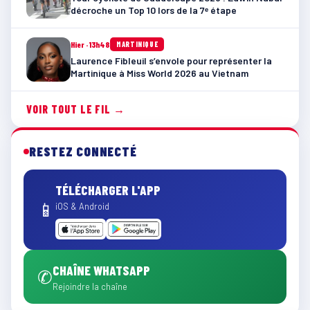
décroche un Top 10 lors de la 7ᵉ étape
Hier · 13h48
MARTINIQUE
Laurence Fibleuil s’envole pour représenter la
Martinique à Miss World 2026 au Vietnam
VOIR TOUT LE FIL →
RESTEZ CONNECTÉ
TÉLÉCHARGER L'APP
📱
iOS & Android
CHAÎNE WHATSAPP
✆
Rejoindre la chaîne