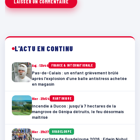
L'ACTU EN CONTINU
Auj. · 13h46
FRANCE & INTERNATIONALE
Pas-de-Calais : un enfant grièvement brûlé
après l’explosion d’une balle antistress achetée
en magasin
Hier · 21h54
MARTINIQUE
Incendie à Ducos : jusqu’à 7 hectares de la
mangrove de Génipa détruits, le feu désormais
maîtrisé
Hier · 21h27
GUADELOUPE
Tour cycliste de Guadeloupe 2026 : Edwin Nubul