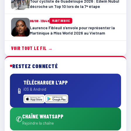
Tour cycliste de Guadeloupe 2026 : Edwin Nubul
décroche un Top 10 lors de la 7ᵉ étape
06/08 · 13h48
MARTINIQUE
Laurence Fibleuil s’envole pour représenter la
Martinique à Miss World 2026 au Vietnam
VOIR TOUT LE FIL →
RESTEZ CONNECTÉ
TÉLÉCHARGER L'APP
📱
iOS & Android
CHAÎNE WHATSAPP
✆
Rejoindre la chaîne