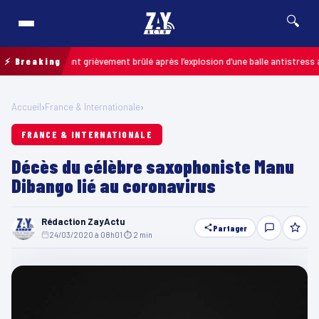
🔍
 : un enfant grièvement brûlé après l’explosion d’une balle antistress achet
⚡ Breaking
Accueil
›
France & Internationale
›
FRANCE & INTERNATIONALE
Décès du célèbre saxophoniste Manu
Dibango lié au coronavirus
Rédaction ZayActu
Partager
24/03/2020 à 08h01
·
⏱ 2 min