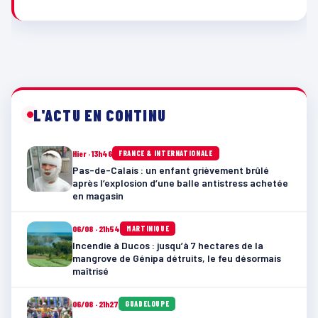
L'ACTU EN CONTINU
Hier · 13h46
FRANCE & INTERNATIONALE
Pas-de-Calais : un enfant grièvement brûlé
après l’explosion d’une balle antistress achetée
en magasin
06/08 · 21h54
MARTINIQUE
Incendie à Ducos : jusqu’à 7 hectares de la
mangrove de Génipa détruits, le feu désormais
maîtrisé
06/08 · 21h27
GUADELOUPE