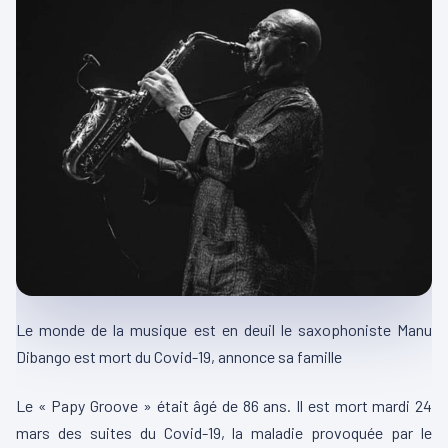
Le monde de la musique est en deuil le saxophoniste Manu
Dibango est mort du Covid-19, annonce sa famille
Le « Papy Groove » était âgé de 86 ans. Il est mort mardi 24
mars des suites du Covid-19, la maladie provoquée par le