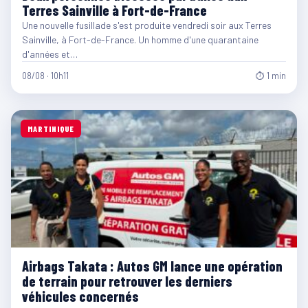
Terres Sainville à Fort-de-France
Une nouvelle fusillade s'est produite vendredi soir aux Terres
Sainville, à Fort-de-France. Un homme d'une quarantaine
d'années et…
08/08 · 10h11
⏱ 1 min
MARTINIQUE
Airbags Takata : Autos GM lance une opération
de terrain pour retrouver les derniers
véhicules concernés