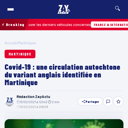
🔍
pour retrouver les derniers véhicules concernés
⚡ Breaking
FRANCE & INTERNATIONALE
Accueil
›
Martinique
›
MARTINIQUE
Covid-19 : une circulation autochtone
du variant anglais identifiée en
Martinique
Rédaction ZayActu
Partager
13/02/2021 à 12h42
·
⏱ 2 min
·
13/02/2021 à 09h38