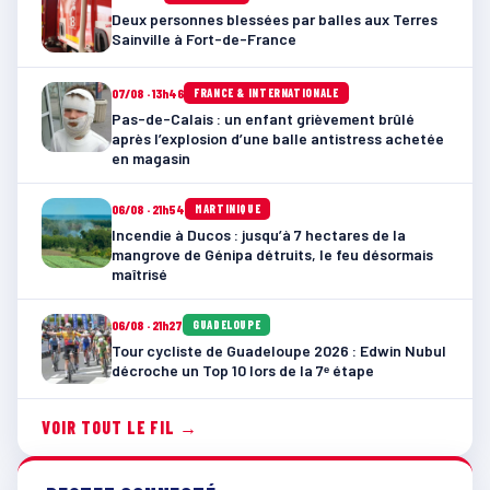
Deux personnes blessées par balles aux Terres
Sainville à Fort-de-France
07/08 · 13h46
FRANCE & INTERNATIONALE
Pas-de-Calais : un enfant grièvement brûlé
après l’explosion d’une balle antistress achetée
en magasin
06/08 · 21h54
MARTINIQUE
Incendie à Ducos : jusqu’à 7 hectares de la
mangrove de Génipa détruits, le feu désormais
maîtrisé
06/08 · 21h27
GUADELOUPE
Tour cycliste de Guadeloupe 2026 : Edwin Nubul
décroche un Top 10 lors de la 7ᵉ étape
VOIR TOUT LE FIL →