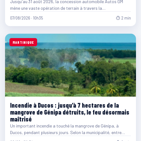
Jusqu'au 31 août 2026, la concession automobile Autos GM
mène une vaste opération de terrain à travers la…
07/08/2026 · 10h35
⏱ 2 min
MARTINIQUE
Incendie à Ducos : jusqu’à 7 hectares de la
mangrove de Génipa détruits, le feu désormais
maîtrisé
Un important incendie a touché la mangrove de Génipa, à
Ducos, pendant plusieurs jours. Selon la municipalité, entre…