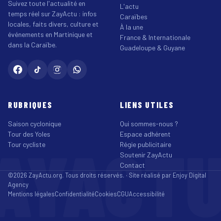
Suivez toute l'actualité en
L'actu
temps réel sur ZayActu : infos
Caraïbes
locales, faits divers, culture et
À la une
événements en Martinique et
France & Internationale
dans la Caraïbe.
Guadeloupe & Guyane
RUBRIQUES
LIENS UTILES
Saison cyclonique
Qui sommes-nous ?
Tour des Yoles
Espace adhérent
AYACT
Tour cycliste
Régie publicitaire
Soutenir ZayActu
Contact
©2026 ZayActu.org. Tous droits réservés. · Site réalisé par
Enjoy Digital
Agency
Mentions légales
Confidentialité
Cookies
CGU
Accessibilité