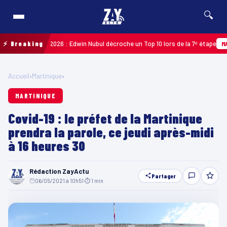
🔍
Guadeloupe 2026 : Edwin Nubul décroche un Top 10 lors de la 7ᵉ étape
⚡ Breaking
MARTINI
Accueil
›
Martinique
›
MARTINIQUE
Covid-19 : le préfet de la Martinique
prendra la parole, ce jeudi après-midi
à 16 heures 30
Rédaction ZayActu
Partager
06/05/2021 à 10h51
·
⏱ 1 min