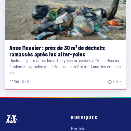
Anse Meunier : près de 30 m³ de déchets
ramassés après les after-yoles
Quelques jours après les after-yoles organisés à l'Anse Meunier,
également appelée Anse Moustique, à Sainte-Anne, les équipes
du…
05/08 · 14h14
⏱ 4 min
RUBRIQUES
Martinique