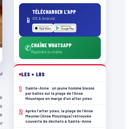
TÉLÉCHARGER L'APP
📱
iOS & Android
CHAÎNE WHATSAPP
✆
Rejoindre la chaîne
té
LES + LUS
1
Sainte-Anne : un jeune homme blessé
par balles sur la plage de l’Anse
re
Moustique en marge d’un after yoles
es
2
Après l’after yoles, la plage de l’Anse
ie
Meunier (Anse Moustique) retrouvée
couverte de déchets à Sainte-Anne
er