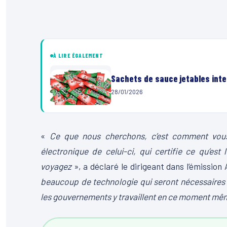
À LIRE ÉGALEMENT
Sachets de sauce jetables inte
28/01/2026
«
Ce que nous cherchons, c’est comment vou
électronique de celui-ci, qui certifie ce qu’est
voyagez
», a déclaré le dirigeant dans l’émission
beaucoup de technologie qui seront nécessaires 
les gouvernements y travaillent en ce moment mê