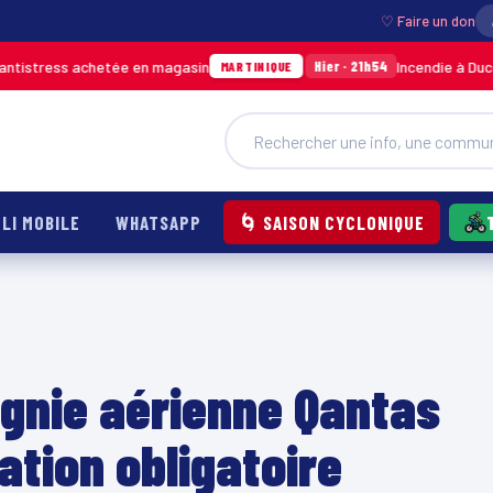
♡ Faire un don
hetée en magasin
Incendie à Ducos : jusqu’à 7 
Hier · 21h54
MARTINIQUE
LI MOBILE
WHATSAPP
🌀 SAISON CYCLONIQUE
agnie aérienne Qantas
ation obligatoire