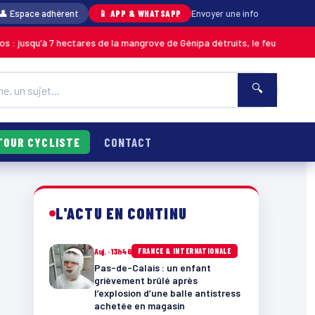
👤 Espace adhérent
📱 APP & WHATSAPP
Envoyer une info
hectares de la mangrove de Génipa détruits, le feu désormais maîtrisé
GU
🔍
TOUR CYCLISTE
CONTACT
L'ACTU EN CONTINU
Auj. · 13h46
FRANCE & INTERNATIONALE
Pas-de-Calais : un enfant
grièvement brûlé après
l’explosion d’une balle antistress
achetée en magasin