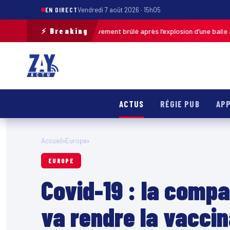
EN DIRECT
Vendredi 7 août 2026 · 15h05
⚡ Breaking
: un enfant grièvement brûlé après l’explosion d’une balle antistress ac
ACTUS
RÉGIE PUB
APP
Accueil
›
Europe
›
EUROPE
Covid-19 : la comp
va rendre la vaccin