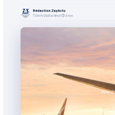
Rédaction ZayActu
24/11/2020 à 18h21
·
⏱ 2 min