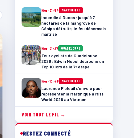
Hier · 21h54
MARTINIQUE
Incendie à Ducos : jusqu’à 7
hectares de la mangrove de
Génipa détruits, le feu désormais
maîtrisé
Hier · 21h27
GUADELOUPE
Tour cycliste de Guadeloupe
2026 : Edwin Nubul décroche un
Top 10 lors de la 7ᵉ étape
Hier · 13h48
MARTINIQUE
Laurence Fibleuil s’envole pour
représenter la Martinique à Miss
World 2026 au Vietnam
VOIR TOUT LE FIL →
RESTEZ CONNECTÉ