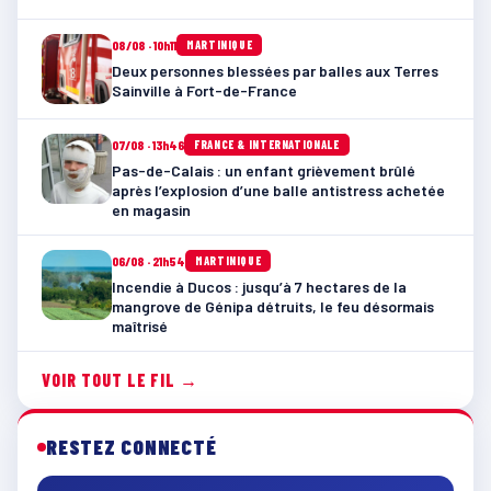
08/08 · 10h11
MARTINIQUE
Deux personnes blessées par balles aux Terres
Sainville à Fort-de-France
07/08 · 13h46
FRANCE & INTERNATIONALE
Pas-de-Calais : un enfant grièvement brûlé
après l’explosion d’une balle antistress achetée
en magasin
06/08 · 21h54
MARTINIQUE
Incendie à Ducos : jusqu’à 7 hectares de la
mangrove de Génipa détruits, le feu désormais
maîtrisé
VOIR TOUT LE FIL →
RESTEZ CONNECTÉ