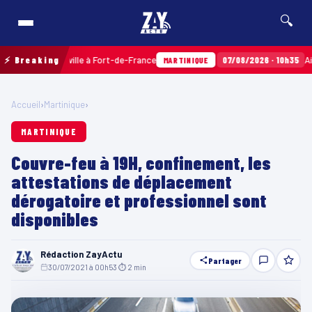
🔍
rres Sainville à Fort-de-France
⚡ Breaking
07/08/2026 · 10h35
Airbags T
MARTINIQUE
Accueil
›
Martinique
›
MARTINIQUE
Couvre-feu à 19H, confinement, les
attestations de déplacement
dérogatoire et professionnel sont
disponibles
Rédaction ZayActu
Partager
30/07/2021 à 00h53
·
⏱ 2 min