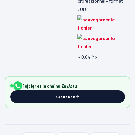
professionnel – format
:
ODT
– 0,04 Mb
Rejoignez la chaîne ZayActu
S'ABONNER