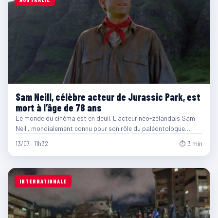
Sam Neill, célèbre acteur de Jurassic Park, est
mort à l’âge de 78 ans
Le monde du cinéma est en deuil. L'acteur néo-zélandais Sam
Neill, mondialement connu pour son rôle du paléontologue…
13/07 · 11h32
⏱ 3 min
INTERNATIONALE