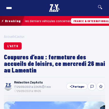
🔍
retrouver les derniers véhicules concernés
⚡ Breaking
07
FRANCE & INTERNATIONALE
Accueil
›
L'actu
›
L'ACTU
Coupures d’eau : fermeture des
accueils de loisirs, ce mercredi 26 mai
au Lamentin
Rédaction ZayActu
Partager
25/05/2021 à 22h35
·
⏱ 1 min
·
25/05/2021 à 18h05