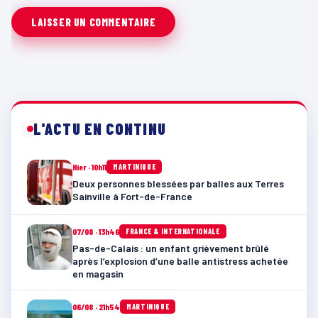
L'ACTU EN CONTINU
Hier · 10h11
MARTINIQUE
Deux personnes blessées par balles aux Terres
Sainville à Fort-de-France
07/08 · 13h46
FRANCE & INTERNATIONALE
Pas-de-Calais : un enfant grièvement brûlé
après l’explosion d’une balle antistress achetée
en magasin
06/08 · 21h54
MARTINIQUE