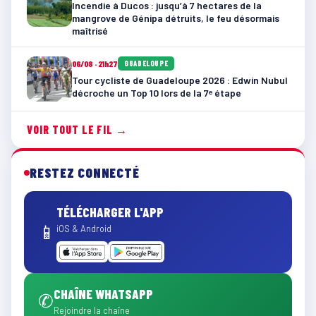
Incendie à Ducos : jusqu’à 7 hectares de la
mangrove de Génipa détruits, le feu désormais
maîtrisé
06/08 · 21h27
GUADELOUPE
Tour cycliste de Guadeloupe 2026 : Edwin Nubul
décroche un Top 10 lors de la 7ᵉ étape
VOIR TOUT LE FIL →
RESTEZ CONNECTÉ
TÉLÉCHARGER L'APP
📱
iOS & Android
CHAÎNE WHATSAPP
✆
Rejoindre la chaîne