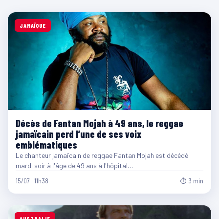
JAMAÏQUE
Décès de Fantan Mojah à 49 ans, le reggae
jamaïcain perd l’une de ses voix
emblématiques
Le chanteur jamaïcain de reggae Fantan Mojah est décédé
mardi soir à l'âge de 49 ans à l'hôpital…
15/07 · 11h38
⏱ 3 min
AUSTRALIE