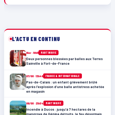
L'ACTU EN CONTINU
Hier · 10h11
MARTINIQUE
Deux personnes blessées par balles aux Terres
Sainville à Fort-de-France
07/08 · 13h46
FRANCE & INTERNATIONALE
Pas-de-Calais : un enfant grièvement brûlé
après l’explosion d’une balle antistress achetée
en magasin
06/08 · 21h54
MARTINIQUE
Incendie à Ducos : jusqu’à 7 hectares de la
mangrove de Génipa détruits, le feu désormais