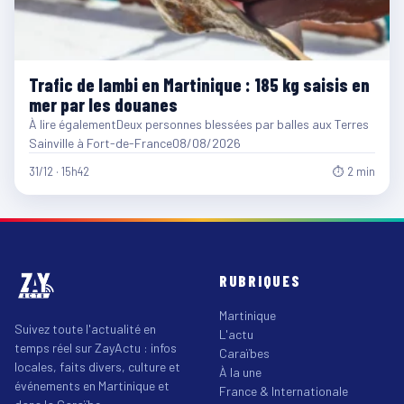
Trafic de lambi en Martinique : 185 kg saisis en
mer par les douanes
À lire égalementDeux personnes blessées par balles aux Terres
Sainville à Fort-de-France08/08/2026
31/12 · 15h42
⏱ 2 min
RUBRIQUES
Martinique
Suivez toute l'actualité en
L'actu
temps réel sur ZayActu : infos
Caraïbes
locales, faits divers, culture et
À la une
événements en Martinique et
France & Internationale