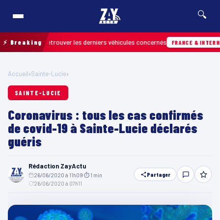
🔍
ain pour retrouver les derniers véhicules concernés
⚡ Breaking
FRANCE & INTERNATION
Accueil
›
Sainte-Lucie
›
SAINTE-LUCIE
Coronavirus : tous les cas confirmés
de covid-19 à Sainte-Lucie déclarés
guéris
Rédaction ZayActu
Partager
26/06/2020 à 11h09
·
⏱ 1 min
·
26/06/2020 à 07h11