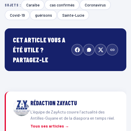
Caraïbe
cas confirmés
Coronavirus
SUJETS :
Covid-19
guérisons
Sainte-Lucie
CET ARTICLE VOUS A
ÉTÉ UTILE ?
PARTAGEZ-LE
RÉDACTION ZAYACTU
L'équipe de ZayActu couvre l'actualité des
Antilles-Guyane et de la diaspora en temps réel.
Tous ses articles →