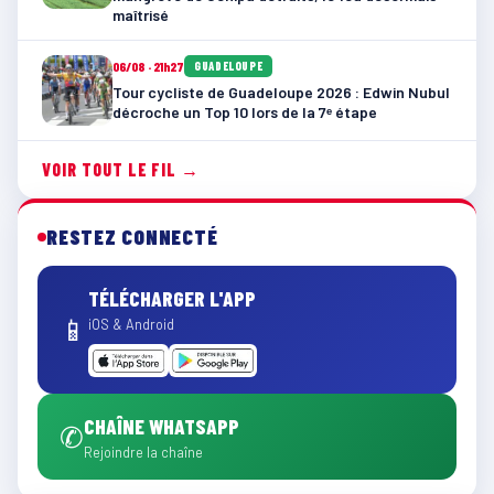
maîtrisé
06/08 · 21h27
GUADELOUPE
Tour cycliste de Guadeloupe 2026 : Edwin Nubul
décroche un Top 10 lors de la 7ᵉ étape
VOIR TOUT LE FIL →
RESTEZ CONNECTÉ
TÉLÉCHARGER L'APP
📱
iOS & Android
CHAÎNE WHATSAPP
✆
Rejoindre la chaîne