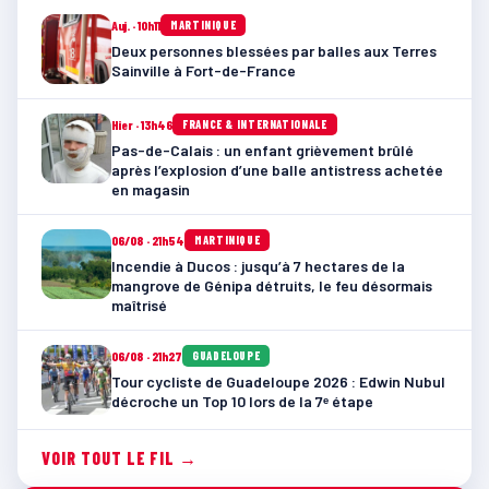
Auj. · 10h11
MARTINIQUE
Deux personnes blessées par balles aux Terres
Sainville à Fort-de-France
Hier · 13h46
FRANCE & INTERNATIONALE
Pas-de-Calais : un enfant grièvement brûlé
après l’explosion d’une balle antistress achetée
en magasin
06/08 · 21h54
MARTINIQUE
Incendie à Ducos : jusqu’à 7 hectares de la
mangrove de Génipa détruits, le feu désormais
maîtrisé
06/08 · 21h27
GUADELOUPE
Tour cycliste de Guadeloupe 2026 : Edwin Nubul
décroche un Top 10 lors de la 7ᵉ étape
VOIR TOUT LE FIL →