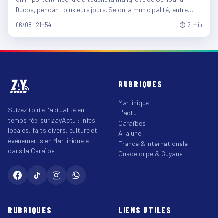
Ducos, pendant plusieurs jours. Selon la municipalité, entre…
06/08 · 21h54
⏱ 2 min
RUBRIQUES
Martinique
Suivez toute l'actualité en
L'actu
temps réel sur ZayActu : infos
Caraïbes
locales, faits divers, culture et
À la une
événements en Martinique et
France & Internationale
dans la Caraïbe.
Guadeloupe & Guyane
RUBRIQUES
LIENS UTILES