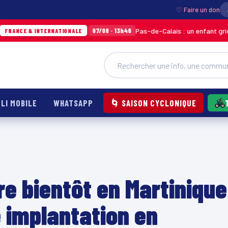
♡ Faire un don
Pas-de-Calais : un enfant grièvement brûl
07/08 · 13h46
NTERNATIONALE
LI MOBILE
WHATSAPP
🌀 SAISON CYCLONIQUE
e bientôt en Martinique
 implantation en