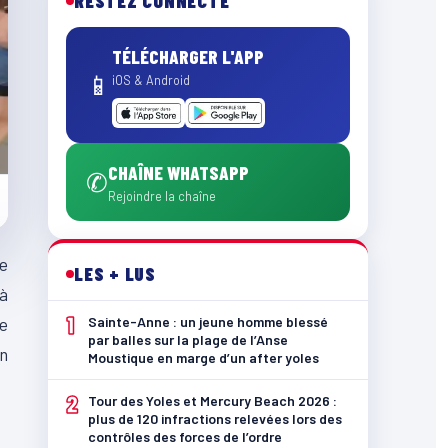
RESTEZ CONNECTÉ
TÉLÉCHARGER L'APP
📱
iOS & Android
CHAÎNE WHATSAPP
✆
Rejoindre la chaîne
e
LES + LUS
 à
1
e
Sainte-Anne : un jeune homme blessé
par balles sur la plage de l’Anse
on
Moustique en marge d’un after yoles
2
Tour des Yoles et Mercury Beach 2026 :
plus de 120 infractions relevées lors des
contrôles des forces de l’ordre