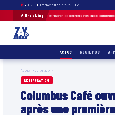
EN DIRECT
Dimanche 9 août 2026 · 05h18
⚡ Breaking
n de terrain pour retrouver les derniers véhicules concernés
FRANCE & I
ACTUS
RÉGIE PUB
APP
Accueil
›
Restauration
›
RESTAURATION
Columbus Café ouvr
après une première