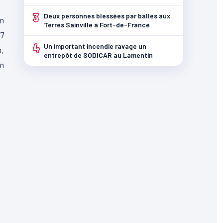
3
Deux personnes blessées par balles aux
n
Terres Sainville à Fort-de-France
37
4
Un important incendie ravage un
n,
entrepôt de SODICAR au Lamentin
n