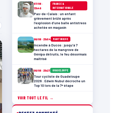
07/08 ·
FRANCE &
INTERNATIONALE
13h46
Pas-de-Calais : un enfant
grièvement brûlé après
l’explosion d’une balle antistress
achetée en magasin
06/08 · 21h54
MARTINIQUE
Incendie à Ducos : jusqu’à 7
hectares de la mangrove de
Génipa détruits, le feu désormais
maîtrisé
06/08 · 21h27
GUADELOUPE
Tour cycliste de Guadeloupe
2026 : Edwin Nubul décroche un
Top 10 lors de la 7ᵉ étape
VOIR TOUT LE FIL →