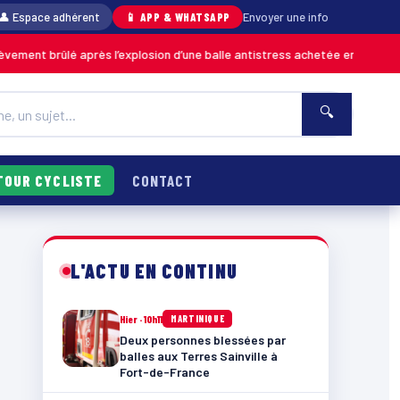
👤 Espace adhérent
📱 APP & WHATSAPP
Envoyer une info
é après l’explosion d’une balle antistress achetée en magasin
MARTINIQU
🔍
TOUR CYCLISTE
CONTACT
L'ACTU EN CONTINU
Hier · 10h11
MARTINIQUE
Deux personnes blessées par
balles aux Terres Sainville à
Fort-de-France