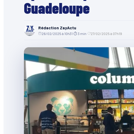
Guadeloupe
Rédaction ZayActu
26/02/2025 à 10h31
·
⏱ 3 min
·
27/02/2025 à 07h19