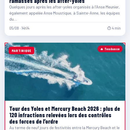
ramassés après les after-yoles
Quelques jours après les after-yoles organisés à l'Anse Meunier,
également appelée Anse Moustique, à Sainte-Anne, les équipes
du…
05/08 · 14h14
⏱ 4 min
🔥 Tendance
MARTINIQUE
Tour des Yoles et Mercury Beach 2026 : plus de
120 infractions relevées lors des contrôles
des forces de l’ordre
Au terme de neuf jours de festivités entre la Mercury Beach et le