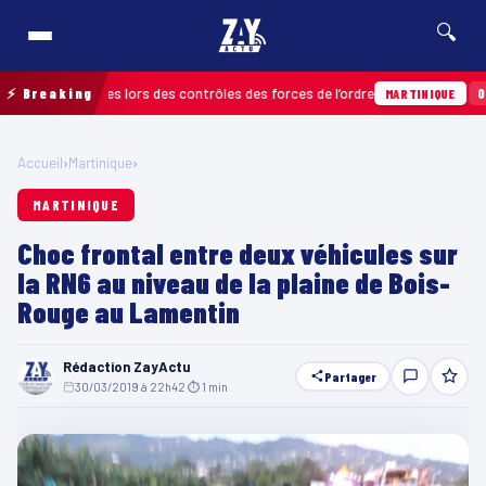
🔍
ions relevées lors des contrôles des forces de l’ordre
⚡ Breaking
04/08 ·
MARTINIQUE
Accueil
›
Martinique
›
MARTINIQUE
Choc frontal entre deux véhicules sur
la RN6 au niveau de la plaine de Bois-
Rouge au Lamentin
Rédaction ZayActu
Partager
30/03/2019 à 22h42
·
⏱ 1 min