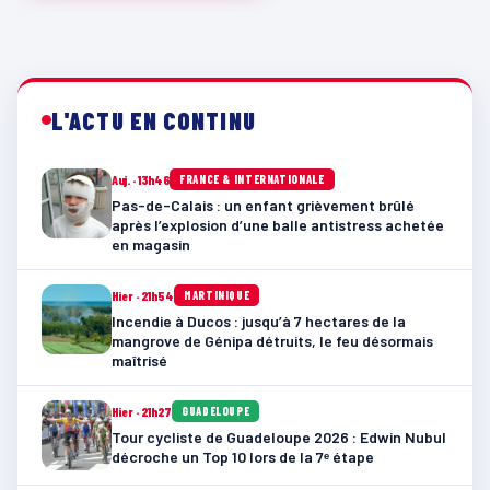
L'ACTU EN CONTINU
Auj. · 13h46
FRANCE & INTERNATIONALE
Pas-de-Calais : un enfant grièvement brûlé
après l’explosion d’une balle antistress achetée
en magasin
Hier · 21h54
MARTINIQUE
Incendie à Ducos : jusqu’à 7 hectares de la
mangrove de Génipa détruits, le feu désormais
maîtrisé
Hier · 21h27
GUADELOUPE
Tour cycliste de Guadeloupe 2026 : Edwin Nubul
décroche un Top 10 lors de la 7ᵉ étape