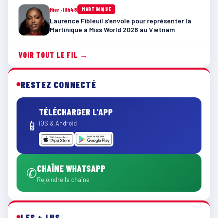
Hier · 13h48
MARTINIQUE
Laurence Fibleuil s’envole pour représenter la
Martinique à Miss World 2026 au Vietnam
VOIR TOUT LE FIL →
RESTEZ CONNECTÉ
TÉLÉCHARGER L'APP
📱
iOS & Android
CHAÎNE WHATSAPP
✆
Rejoindre la chaîne
LES + LUS