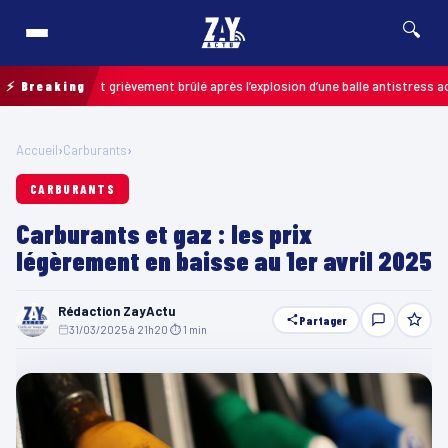
🔍
: un enfant grièvement brûlé après l’explosion d’une balle antistress achetée
⚡ Breaking
Accueil
›
Carburants
›
CARBURANTS
Carburants et gaz : les prix
légèrement en baisse au 1er avril 2025
Rédaction ZayActu
Partager
31/03/2025 à 21h20
·
⏱ 1 min