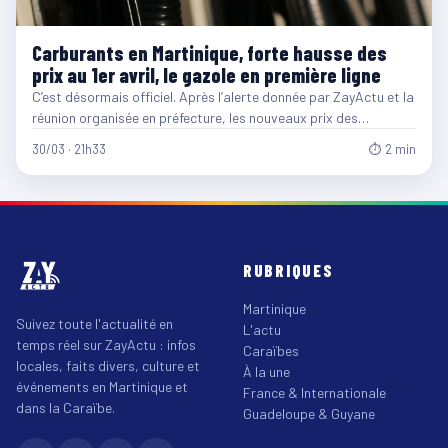
Carburants en Martinique, forte hausse des
prix au 1er avril, le gazole en première ligne
C’est désormais officiel. Après l’alerte donnée par ZayActu et la
réunion organisée en préfecture, les nouveaux prix des…
30/03 · 21h33
⏱ 2 min
RUBRIQUES
Martinique
Suivez toute l'actualité en
L'actu
temps réel sur ZayActu : infos
Caraïbes
locales, faits divers, culture et
À la une
événements en Martinique et
France & Internationale
dans la Caraïbe.
Guadeloupe & Guyane