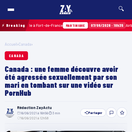
🔍
 Sainville à Fort-de-France
⚡ Breaking
07/08/2026 · 10h35
Airbags Takat
MARTINIQUE
Accueil
›
Canada
›
CANADA
Canada : une femme découvre avoir
été agressée sexuellement par son
mari en tombant sur une vidéo sur
PornHub
Rédaction ZayActu
Partager
16/06/2021 à 16h56
·
⏱ 3 min
·
16/06/2021 à 12h58