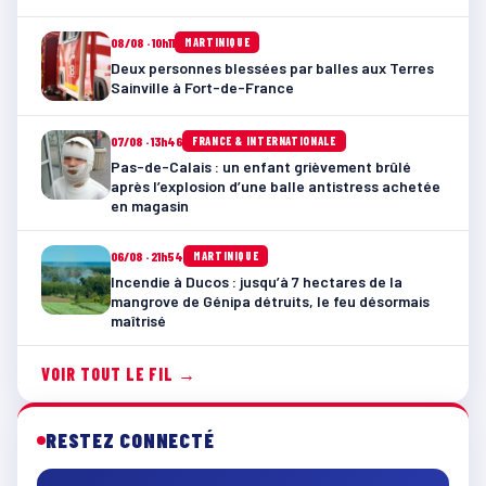
08/08 · 10h11
MARTINIQUE
Deux personnes blessées par balles aux Terres
Sainville à Fort-de-France
07/08 · 13h46
FRANCE & INTERNATIONALE
Pas-de-Calais : un enfant grièvement brûlé
après l’explosion d’une balle antistress achetée
en magasin
06/08 · 21h54
MARTINIQUE
Incendie à Ducos : jusqu’à 7 hectares de la
mangrove de Génipa détruits, le feu désormais
maîtrisé
VOIR TOUT LE FIL →
RESTEZ CONNECTÉ