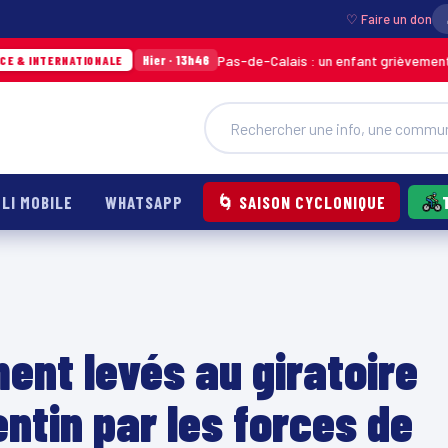
♡ Faire un don
Pas-de-Calais : un enfant grièvement brûlé après 
Hier · 13h46
TIONALE
LI MOBILE
WHATSAPP
🌀 SAISON CYCLONIQUE
ent levés au giratoire
ntin par les forces de