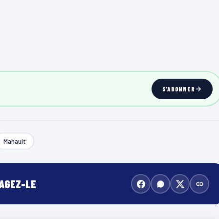
S'ABONNER
Mahault
TAGEZ-LE