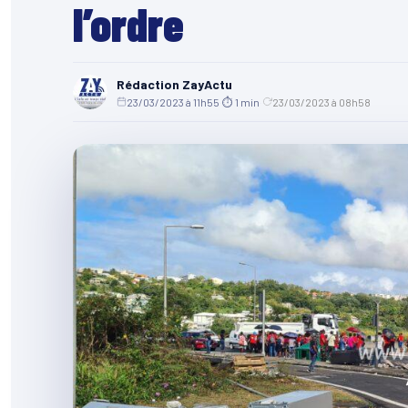
l’ordre
Rédaction ZayActu
23/03/2023 à 11h55
·
⏱ 1 min
·
23/03/2023 à 08h58