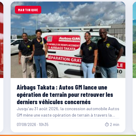
MARTINIQUE
Airbags Takata : Autos GM lance une
opération de terrain pour retrouver les
derniers véhicules concernés
Jusqu'au 31 août 2026, la concession automobile Autos
GM mène une vaste opération de terrain à travers la…
07/08/2026 · 10h35
⏱ 2 min