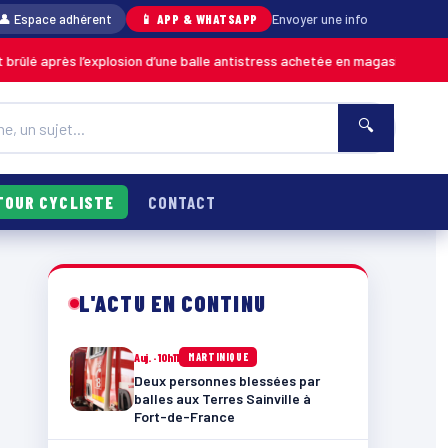
👤 Espace adhérent
📱 APP & WHATSAPP
Envoyer une info
l’explosion d’une balle antistress achetée en magasin
06/0
MARTINIQUE
🔍
TOUR CYCLISTE
CONTACT
L'ACTU EN CONTINU
Auj. · 10h11
MARTINIQUE
Deux personnes blessées par
balles aux Terres Sainville à
Fort-de-France