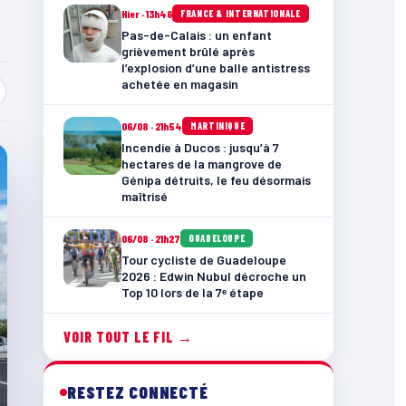
Hier · 13h46
FRANCE & INTERNATIONALE
Pas-de-Calais : un enfant
grièvement brûlé après
l’explosion d’une balle antistress
achetée en magasin
06/08 · 21h54
MARTINIQUE
Incendie à Ducos : jusqu’à 7
hectares de la mangrove de
Génipa détruits, le feu désormais
maîtrisé
06/08 · 21h27
GUADELOUPE
Tour cycliste de Guadeloupe
2026 : Edwin Nubul décroche un
Top 10 lors de la 7ᵉ étape
VOIR TOUT LE FIL →
RESTEZ CONNECTÉ