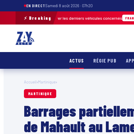
EN DIRECT
Samedi 8 août 2026 · 07h20
⚡ Breaking
errain pour retrouver les derniers véhicules concernés
FRANCE & INTERNA
ACTUS
RÉGIE PUB
APP
Accueil
›
Martinique
›
MARTINIQUE
Barrages partiellem
de Mahault au Lame