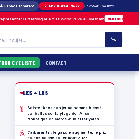
👤 Espace adhérent
📱 APP & WHATSAPP
Envoyer une info
r la Martinique à Miss World 2026 au Vietnam
05/08 · 14h14
MARTINIQUE
🔍
TOUR CYCLISTE
CONTACT
LES + LUS
1
Sainte-Anne : un jeune homme blessé
par balles sur la plage de l’Anse
Moustique en marge d’un after yoles
2
Carburants : le gazole augmente, le prix
du gaz baisse au 1er août 2026