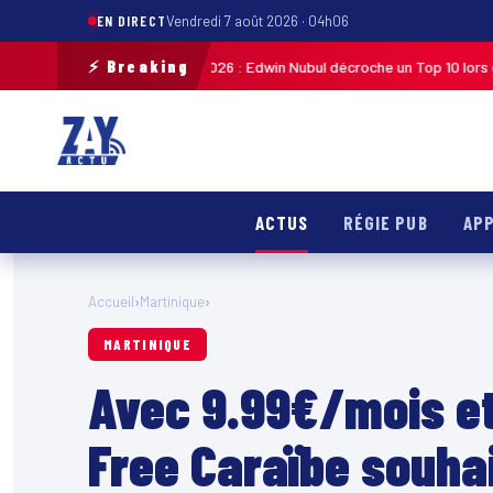
EN DIRECT
Vendredi 7 août 2026 · 04h06
⚡ Breaking
ste de Guadeloupe 2026 : Edwin Nubul décroche un Top 10 lors de la 7ᵉ ét
ACTUS
RÉGIE PUB
APP
Accueil
›
Martinique
›
MARTINIQUE
Avec 9.99€/mois et 
Free Caraïbe souhai