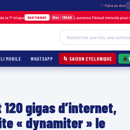
♡ Faire un don
ape
Laurence Fibleuil s’envole pour représente
Hier · 13h48
MARTINIQUE
LI MOBILE
WHATSAPP
🌀 SAISON CYCLONIQUE
120 gigas d’internet,
te « dynamiter » le