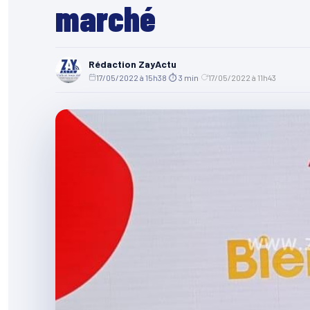
marché
Rédaction ZayActu
17/05/2022 à 15h38
·
⏱ 3 min
·
17/05/2022 à 11h43