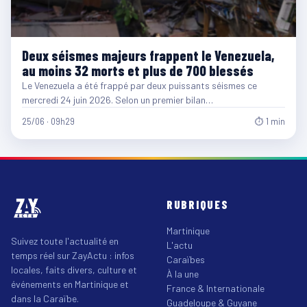
Deux séismes majeurs frappent le Venezuela,
au moins 32 morts et plus de 700 blessés
Le Venezuela a été frappé par deux puissants séismes ce
mercredi 24 juin 2026. Selon un premier bilan…
25/06 · 09h29
⏱ 1 min
RUBRIQUES
Martinique
Suivez toute l'actualité en
L'actu
temps réel sur ZayActu : infos
Caraïbes
locales, faits divers, culture et
À la une
événements en Martinique et
France & Internationale
dans la Caraïbe.
Guadeloupe & Guyane