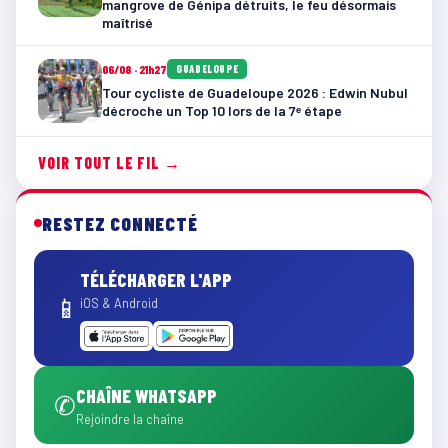
mangrove de Génipa détruits, le feu désormais
maîtrisé
06/08 · 21h27
GUADELOUPE
Tour cycliste de Guadeloupe 2026 : Edwin Nubul
décroche un Top 10 lors de la 7ᵉ étape
VOIR TOUT LE FIL →
RESTEZ CONNECTÉ
TÉLÉCHARGER L'APP
📱
iOS & Android
CHAÎNE WHATSAPP
✆
Rejoindre la chaîne