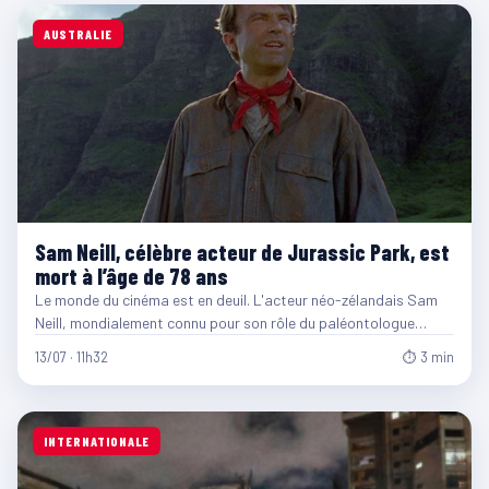
AUSTRALIE
Sam Neill, célèbre acteur de Jurassic Park, est
mort à l’âge de 78 ans
Le monde du cinéma est en deuil. L'acteur néo-zélandais Sam
Neill, mondialement connu pour son rôle du paléontologue…
13/07 · 11h32
⏱ 3 min
INTERNATIONALE