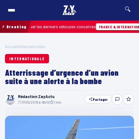
🔍
ur retrouver les derniers véhicules concernés
⚡ Breaking
FRANCE & INTERNATIONALE
Accueil
›
Internationale
›
INTERNATIONALE
Atterrissage d’urgence d’un avion
suite à une alerte à la bombe
Rédaction ZayActu
Partager
17/05/2019 à 16h15
·
⏱ 1 min