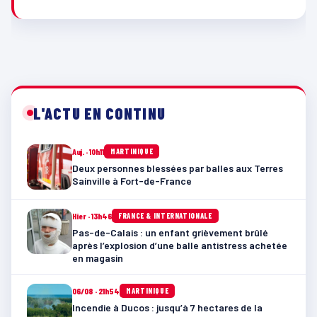
L'ACTU EN CONTINU
Auj. · 10h11
MARTINIQUE
Deux personnes blessées par balles aux Terres
Sainville à Fort-de-France
Hier · 13h46
FRANCE & INTERNATIONALE
Pas-de-Calais : un enfant grièvement brûlé
après l’explosion d’une balle antistress achetée
en magasin
06/08 · 21h54
MARTINIQUE
Incendie à Ducos : jusqu’à 7 hectares de la