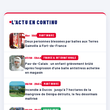
L'ACTU EN CONTINU
Hier · 10h11
MARTINIQUE
Deux personnes blessées par balles aux Terres
Sainville à Fort-de-France
07/08 · 13h46
FRANCE & INTERNATIONALE
Pas-de-Calais : un enfant grièvement brûlé
après l’explosion d’une balle antistress achetée
en magasin
06/08 · 21h54
MARTINIQUE
Incendie à Ducos : jusqu’à 7 hectares de la
mangrove de Génipa détruits, le feu désormais
maîtrisé
06/08 · 21h27
GUADELOUPE