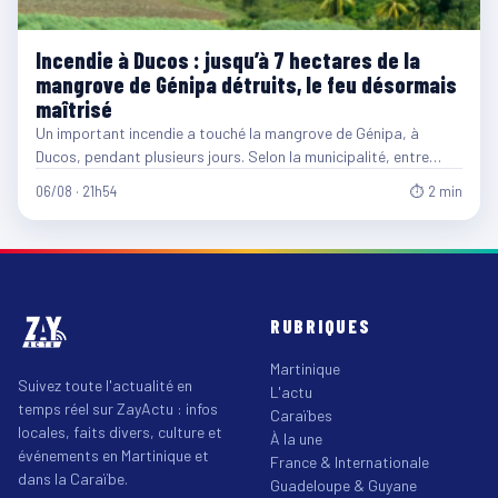
Incendie à Ducos : jusqu’à 7 hectares de la
mangrove de Génipa détruits, le feu désormais
maîtrisé
Un important incendie a touché la mangrove de Génipa, à
Ducos, pendant plusieurs jours. Selon la municipalité, entre…
06/08 · 21h54
⏱ 2 min
RUBRIQUES
Martinique
Suivez toute l'actualité en
L'actu
temps réel sur ZayActu : infos
Caraïbes
locales, faits divers, culture et
À la une
événements en Martinique et
France & Internationale
dans la Caraïbe.
Guadeloupe & Guyane