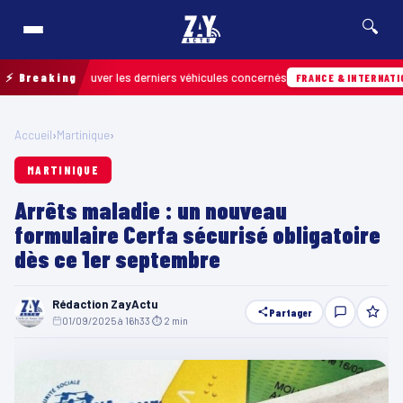
🔍
pour retrouver les derniers véhicules concernés
⚡ Breaking
FRANCE & INTERNATIONALE
Accueil
›
Martinique
›
MARTINIQUE
Arrêts maladie : un nouveau
formulaire Cerfa sécurisé obligatoire
dès ce 1er septembre
Rédaction ZayActu
Partager
01/09/2025 à 16h33
·
⏱ 2 min