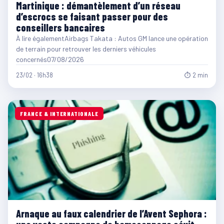
Martinique : démantèlement d’un réseau
d’escrocs se faisant passer pour des
conseillers bancaires
À lire égalementAirbags Takata : Autos GM lance une opération
de terrain pour retrouver les derniers véhicules
concernés07/08/2026
23/02 · 16h38
⏱ 2 min
FRANCE & INTERNATIONALE
Arnaque au faux calendrier de l’Avent Sephora :