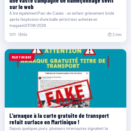
une vaste campagne de hameçonnage sévit
sur le web
À lire égalementPas-de-Calais : un enfant grièvement brûlé
après l’explosion d’une balle antistress achetée en
magasin07/08/2026
11/11 · 13h54
⏱ 2 min
MARTINIQUE
L’arnaque à la carte gratuite de transport
refait surface en Martinique !
Depuis quelques jours, plusieurs internautes signalent la