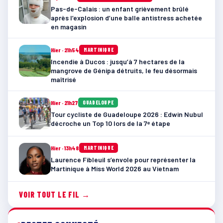
Pas-de-Calais : un enfant grièvement brûlé
après l’explosion d’une balle antistress achetée
en magasin
Hier · 21h54
MARTINIQUE
Incendie à Ducos : jusqu’à 7 hectares de la
mangrove de Génipa détruits, le feu désormais
maîtrisé
Hier · 21h27
GUADELOUPE
Tour cycliste de Guadeloupe 2026 : Edwin Nubul
décroche un Top 10 lors de la 7ᵉ étape
Hier · 13h48
MARTINIQUE
Laurence Fibleuil s’envole pour représenter la
Martinique à Miss World 2026 au Vietnam
VOIR TOUT LE FIL →