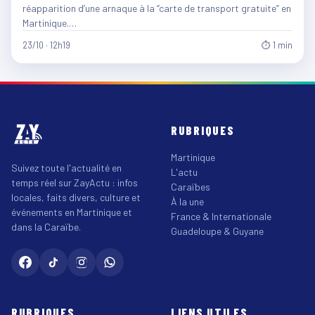
réapparition d’une arnaque à la “carte de transport gratuite” en
Martinique.…
23/10 · 12h19
⏱ 1 min
RUBRIQUES
Martinique
Suivez toute l'actualité en
L'actu
temps réel sur ZayActu : infos
Caraïbes
locales, faits divers, culture et
À la une
événements en Martinique et
France & Internationale
dans la Caraïbe.
Guadeloupe & Guyane
RUBRIQUES
LIENS UTILES