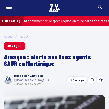
🔍
s : un enfant grièvement brûlé après l’explosion d’une balle antistress achet
⚡ Breaking
Accueil
›
Arnaque
›
ARNAQUE
Arnaque : alerte aux faux agents
SAUR en Martinique
Rédaction ZayActu
Partager
15/03/2025 à 10h20
·
⏱ 1 min
·
15/03/2025 à 06h37