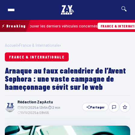
🔍
 pour retrouver les derniers véhicules concernés
⚡ Breaking
FRANCE & INTERNATIONALE
Accueil
›
France & Internationale
›
FRANCE & INTERNATIONALE
Arnaque au faux calendrier de l’Avent
Sephora : une vaste campagne de
hameçonnage sévit sur le web
Rédaction ZayActu
Partager
11/11/2025 à 13h54
·
⏱ 2 min
·
11/11/2025 à 09h55