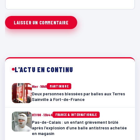
L'ACTU EN CONTINU
Hier · 10h11
MARTINIQUE
Deux personnes blessées par balles aux Terres
Sainville à Fort-de-France
07/08 · 13h46
FRANCE & INTERNATIONALE
Pas-de-Calais : un enfant grièvement brûlé
après l’explosion d’une balle antistress achetée
en magasin