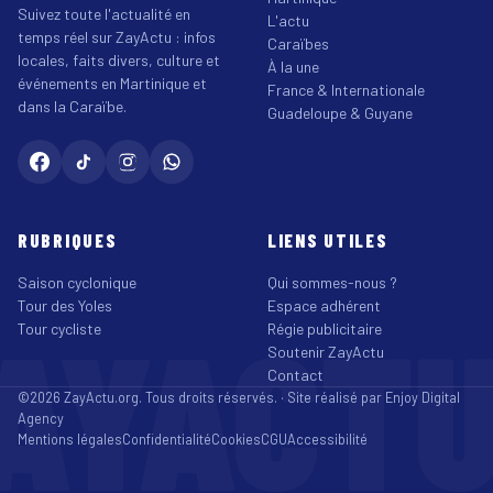
Suivez toute l'actualité en
L'actu
temps réel sur ZayActu : infos
Caraïbes
locales, faits divers, culture et
À la une
événements en Martinique et
France & Internationale
dans la Caraïbe.
Guadeloupe & Guyane
RUBRIQUES
LIENS UTILES
Saison cyclonique
Qui sommes-nous ?
Tour des Yoles
Espace adhérent
AYACT
Tour cycliste
Régie publicitaire
Soutenir ZayActu
Contact
©2026 ZayActu.org. Tous droits réservés. · Site réalisé par
Enjoy Digital
Agency
Mentions légales
Confidentialité
Cookies
CGU
Accessibilité