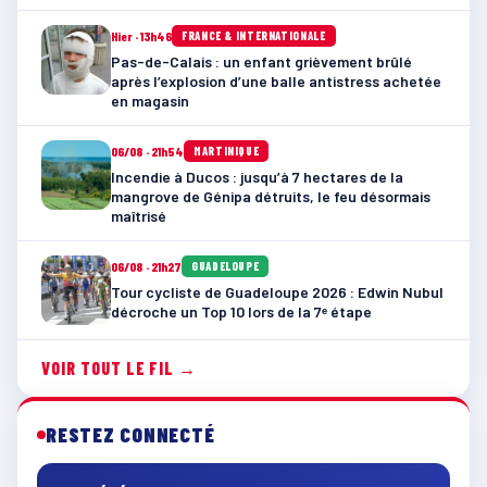
Hier · 13h46
FRANCE & INTERNATIONALE
Pas-de-Calais : un enfant grièvement brûlé
après l’explosion d’une balle antistress achetée
en magasin
06/08 · 21h54
MARTINIQUE
Incendie à Ducos : jusqu’à 7 hectares de la
mangrove de Génipa détruits, le feu désormais
maîtrisé
06/08 · 21h27
GUADELOUPE
Tour cycliste de Guadeloupe 2026 : Edwin Nubul
décroche un Top 10 lors de la 7ᵉ étape
VOIR TOUT LE FIL →
RESTEZ CONNECTÉ