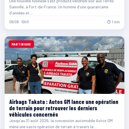
Une nouvelle fusillade s'est produite vendredi soir aux Terres
Sainville, à Fort-de-France. Un homme d'une quarantaine
d'années et…
08/08 · 10h11
⏱ 1 min
MARTINIQUE
Airbags Takata : Autos GM lance une opération
de terrain pour retrouver les derniers
véhicules concernés
Jusqu'au 31 août 2026, la concession automobile Autos GM
mène une vaste opération de terrain à travers la…