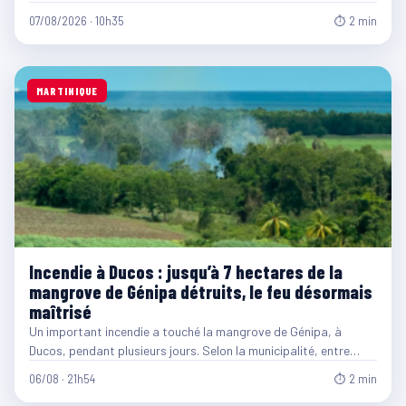
07/08/2026 · 10h35
⏱ 2 min
MARTINIQUE
Incendie à Ducos : jusqu’à 7 hectares de la
mangrove de Génipa détruits, le feu désormais
maîtrisé
Un important incendie a touché la mangrove de Génipa, à
Ducos, pendant plusieurs jours. Selon la municipalité, entre…
06/08 · 21h54
⏱ 2 min