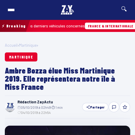
🔍
trouver les derniers véhicules concernés
⚡ Breaking
Hier 
FRANCE & INTERNATIONALE
Accueil
›
Martinique
›
MARTINIQUE
Ambre Bozza élue Miss Martinique
2019. Elle représentera notre île à
Miss France
Rédaction ZayActu
Partager
05/10/2019 à 02h49
·
⏱ 1 min
·
04/10/2019 à 22h54