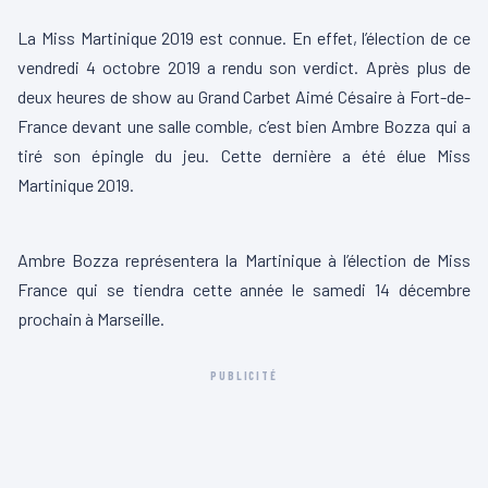
La Miss Martinique 2019 est connue. En effet, l’élection de ce
vendredi 4 octobre 2019 a rendu son verdict. Après plus de
deux heures de show au Grand Carbet Aimé Césaire à Fort-de-
France devant une salle comble, c’est bien Ambre Bozza qui a
tiré son épingle du jeu. Cette dernière a été élue Miss
Martinique 2019.
00:00
00:06
L
Ambre Bozza représentera la Martinique à l’élection de Miss
e
France qui se tiendra cette année le samedi 14 décembre
c
prochain à Marseille.
t
e
PUBLICITÉ
u
r
v
i