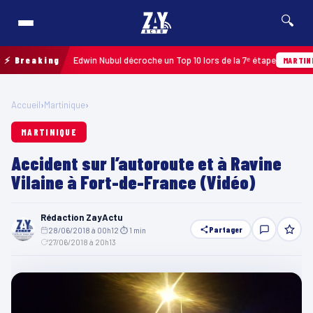
🔍
oupe 2026 : Edwin Nubul décroche un Top 10 lors de la 7ᵉ étape
⚡ Breaking
MARTINIQUE
Accueil
›
Martinique
›
MARTINIQUE
Accident sur l’autoroute et à Ravine
Vilaine à Fort-de-France (Vidéo)
Rédaction ZayActu
Partager
28/06/2018 à 00h12
·
⏱ 1 min
·
27/06/2018 à 20h13