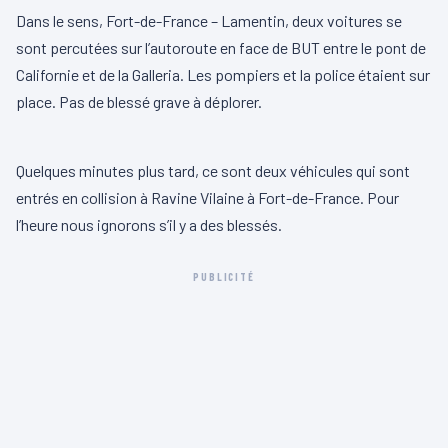
Dans le sens, Fort-de-France – Lamentin, deux voitures se
sont percutées sur l’autoroute en face de BUT entre le pont de
Californie et de la Galleria. Les pompiers et la police étaient sur
place. Pas de blessé grave à déplorer.
00:00
00:21
L
Quelques minutes plus tard, ce sont deux véhicules qui sont
e
entrés en collision à Ravine Vilaine à Fort-de-France. Pour
c
l’heure nous ignorons s’il y a des blessés.
t
e
PUBLICITÉ
u
r
v
i
d
é
o