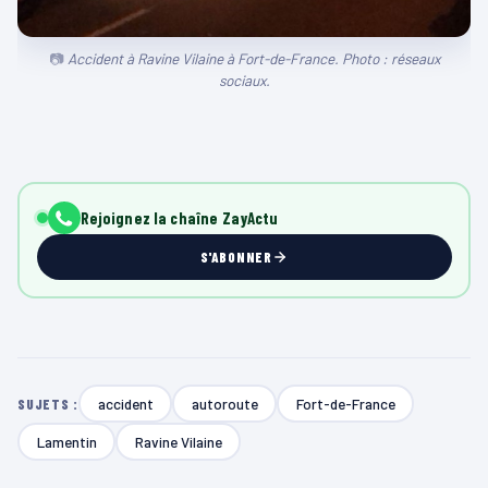
Accident à Ravine Vilaine à Fort-de-France. Photo : réseaux
sociaux.
Rejoignez la chaîne ZayActu
S'ABONNER
accident
autoroute
Fort-de-France
SUJETS :
Lamentin
Ravine Vilaine