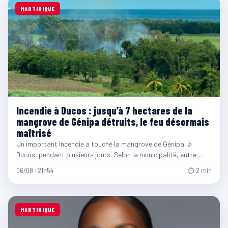
MARTINIQUE
Incendie à Ducos : jusqu’à 7 hectares de la
mangrove de Génipa détruits, le feu désormais
maîtrisé
Un important incendie a touché la mangrove de Génipa, à
Ducos, pendant plusieurs jours. Selon la municipalité, entre…
06/08 · 21h54
⏱ 2 min
MARTINIQUE