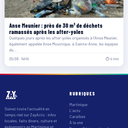
Anse Meunier : près de 30 m³ de déchets
ramassés après les after-yoles
Quelques jours après les after-yoles organisés à l'Anse Meunier,
également appelée Anse Moustique, à Sainte-Anne, les équipes
du…
05/08 · 14h14
⏱ 4 min
RUBRIQUES
Martinique
Suivez toute l'actualité en
L'actu
temps réel sur ZayActu : infos
Caraïbes
locales, faits divers, culture et
À la une
événements en Martinique et