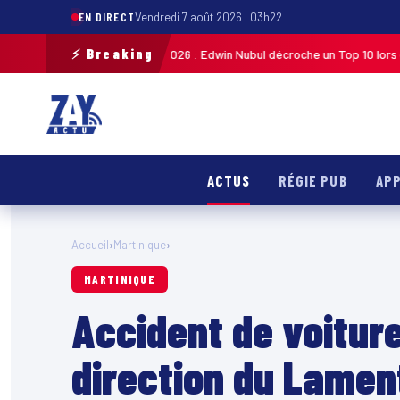
EN DIRECT
Vendredi 7 août 2026 · 03h22
⚡ Breaking
liste de Guadeloupe 2026 : Edwin Nubul décroche un Top 10 lors de la 7ᵉ 
ACTUS
RÉGIE PUB
APP
Accueil
›
Martinique
›
MARTINIQUE
Accident de voiture
direction du Lament