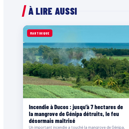
À LIRE AUSSI
MARTINIQUE
Incendie à Ducos : jusqu’à 7 hectares de
la mangrove de Génipa détruits, le feu
désormais maîtrisé
Un important incendie a touché la mangrove de Génipa,