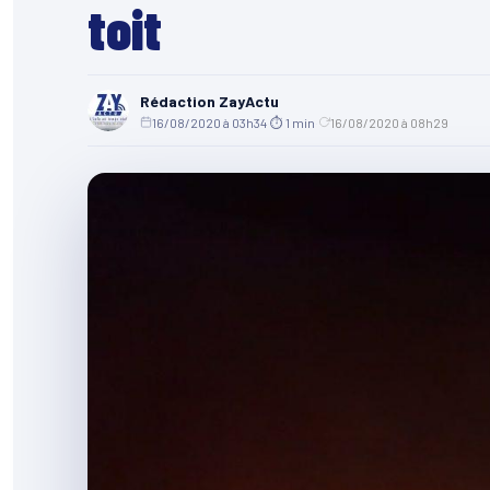
toit
Rédaction ZayActu
16/08/2020 à 03h34
·
⏱ 1 min
·
16/08/2020 à 08h29