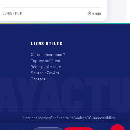
Anne, les équipes du…
05/08 · 14h14
⏱ 4 min
LIENS UTILES
Qui sommes-nous ?
Espace adhérent
AYACT
Régie publicitaire
Soutenir ZayActu
Contact
Mentions légales
Confidentialité
Cookies
CGU
Accessibilité