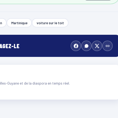
in
Martinique
voiture sur le toit
TAGEZ-LE
illes-Guyane et de la diaspora en temps réel.