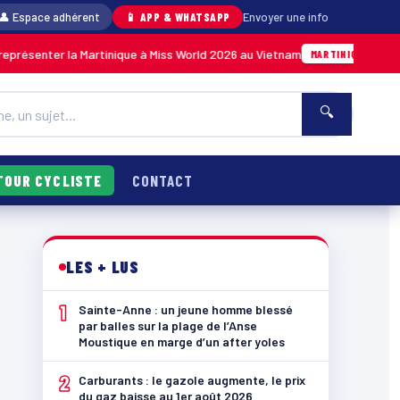
👤 Espace adhérent
📱 APP & WHATSAPP
Envoyer une info
ter la Martinique à Miss World 2026 au Vietnam
05/08 · 14h1
MARTINIQUE
🔍
TOUR CYCLISTE
CONTACT
LES + LUS
1
Sainte-Anne : un jeune homme blessé
par balles sur la plage de l’Anse
Moustique en marge d’un after yoles
2
Carburants : le gazole augmente, le prix
du gaz baisse au 1er août 2026