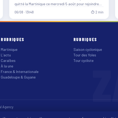
quitté la Martinique ce mercredi 5 août pour rejoindre
le…
06/08 · 13h48
⏱ 2 min
RUBRIQUES
RUBRIQUES
Martinique
Saison cyclonique
L'actu
Tour des Yoles
Z
Caraïbes
Tour cycliste
À la une
France & Internationale
Guadeloupe & Guyane
tal Agency