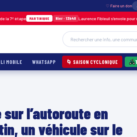
♡ Faire un don
étape
Laurence Fibleuil s’envole pour représen
Hier · 13h48
MARTINIQUE
LI MOBILE
WHATSAPP
🌀 SAISON CYCLONIQUE
 sur l’autoroute en
in, un véhicule sur le